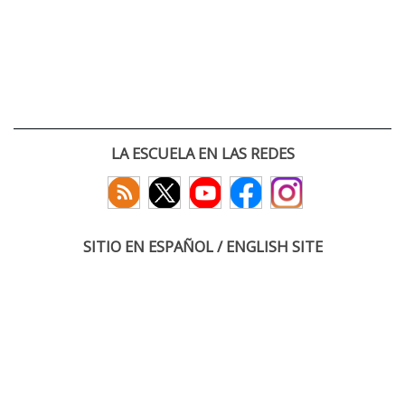
LA ESCUELA EN LAS REDES
SITIO EN ESPAÑOL / ENGLISH SITE
(c) 2026 :: Escuela Técnica Superior de Ingenieros de Telecomunicación
Paseo Belén 15. Campus Miguel Delibes
47011 Valladolid, España
Tel: +34 983 423660
email: infoacceso
tel
uva
es