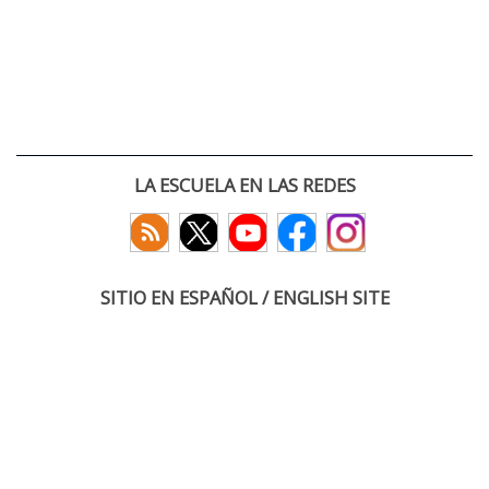
LA ESCUELA EN LAS REDES
SITIO EN ESPAÑOL / ENGLISH SITE
(c) 2026 :: Escuela Técnica Superior de Ingenieros de Telecomunicación
Paseo Belén 15. Campus Miguel Delibes
47011 Valladolid, España
Tel: +34 983 423660
email: infoacceso
tel
uva
es