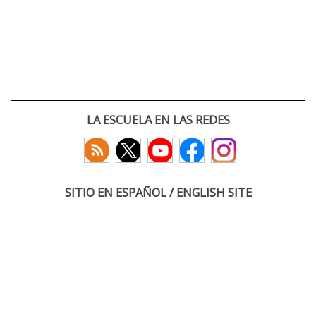
LA ESCUELA EN LAS REDES
SITIO EN ESPAÑOL / ENGLISH SITE
(c) 2026 :: Escuela Técnica Superior de Ingenieros de Telecomunicación
Paseo Belén 15. Campus Miguel Delibes
47011 Valladolid, España
Tel: +34 983 423660
email: infoacceso
tel
uva
es