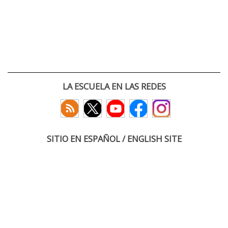
LA ESCUELA EN LAS REDES
SITIO EN ESPAÑOL / ENGLISH SITE
(c) 2026 :: Escuela Técnica Superior de Ingenieros de Telecomunicación
Paseo Belén 15. Campus Miguel Delibes
47011 Valladolid, España
Tel: +34 983 423660
email: infoacceso
tel
uva
es