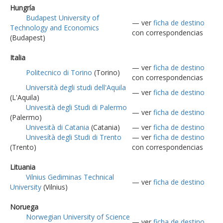
Hungría
Budapest University of
— ver
ficha de destino
Technology and Economics
con correspondencias
(Budapest)
Italia
— ver
ficha de destino
Politecnico di Torino
(Torino)
con correspondencias
Università degli studi dell'Aquila
— ver
ficha de destino
(L'Aquila)
Univesità degli Studi di Palermo
— ver
ficha de destino
(Palermo)
Univesità di Catania
(Catania)
— ver
ficha de destino
Univesítà degli Studi di Trento
— ver
ficha de destino
(Trento)
con correspondencias
Lituania
Vilnius Gediminas Technical
— ver
ficha de destino
University
(Vilnius)
Noruega
Norwegian University of Science
— ver
ficha de destino