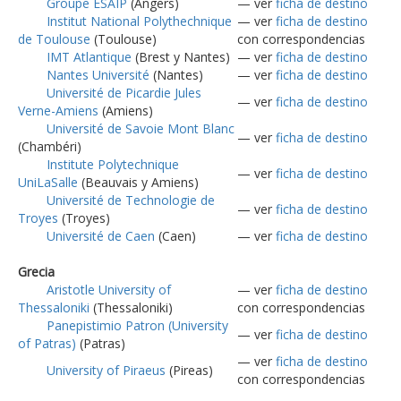
Groupe ESAIP
(Angers)
— ver
ficha de destino
Institut National Polythechnique
— ver
ficha de destino
de Toulouse
(Toulouse)
con correspondencias
IMT Atlantique
(Brest y Nantes)
— ver
ficha de destino
Nantes Université
(Nantes)
— ver
ficha de destino
Université de Picardie Jules
— ver
ficha de destino
Verne-Amiens
(Amiens)
Université de Savoie Mont Blanc
— ver
ficha de destino
(Chambéri)
Institute Polytechnique
— ver
ficha de destino
UniLaSalle
(Beauvais y Amiens)
Université de Technologie de
— ver
ficha de destino
Troyes
(Troyes)
Université de Caen
(Caen)
— ver
ficha de destino
Grecia
Aristotle University of
— ver
ficha de destino
Thessaloniki
(Thessaloniki)
con correspondencias
Panepistimio Patron (University
— ver
ficha de destino
of Patras)
(Patras)
— ver
ficha de destino
University of Piraeus
(Pireas)
con correspondencias