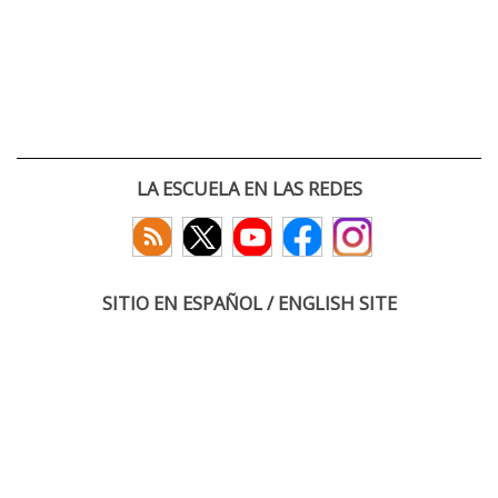
LA ESCUELA EN LAS REDES
SITIO EN ESPAÑOL / ENGLISH SITE
(c) 2026 :: Escuela Técnica Superior de Ingenieros de Telecomunicación
Paseo Belén 15. Campus Miguel Delibes
47011 Valladolid, España
Tel: +34 983 423660
email: infoacceso
tel
uva
es