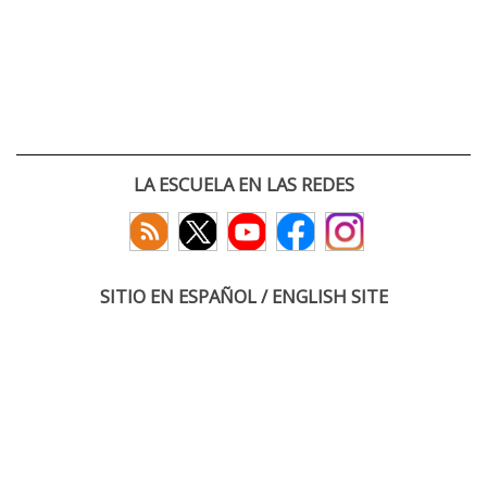
LA ESCUELA EN LAS REDES
SITIO EN ESPAÑOL / ENGLISH SITE
(c) 2026 :: Escuela Técnica Superior de Ingenieros de Telecomunicación
Paseo Belén 15. Campus Miguel Delibes
47011 Valladolid, España
Tel: +34 983 423660
email: infoacceso
tel
uva
es