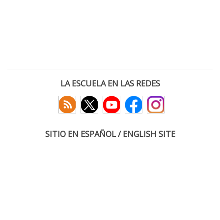
LA ESCUELA EN LAS REDES
SITIO EN ESPAÑOL / ENGLISH SITE
(c) 2026 :: Escuela Técnica Superior de Ingenieros de Telecomunicación
Paseo Belén 15. Campus Miguel Delibes
47011 Valladolid, España
Tel: +34 983 423660
email: infoacceso
tel
uva
es