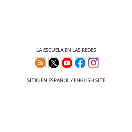
LA ESCUELA EN LAS REDES
SITIO EN ESPAÑOL / ENGLISH SITE
(c) 2026 :: Escuela Técnica Superior de Ingenieros de Telecomunicación
Paseo Belén 15. Campus Miguel Delibes
47011 Valladolid, España
Tel: +34 983 423660
email: infoacceso
tel
uva
es