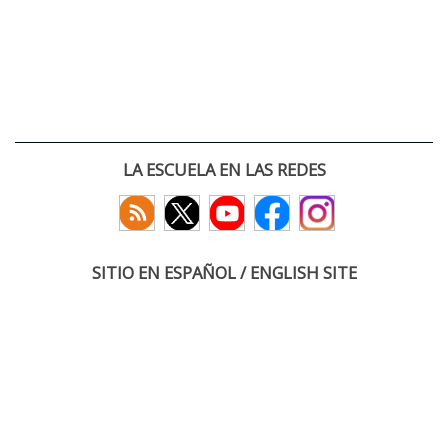
LA ESCUELA EN LAS REDES
SITIO EN ESPAÑOL / ENGLISH SITE
(c) 2026 :: Escuela Técnica Superior de Ingenieros de Telecomunicación
Paseo Belén 15. Campus Miguel Delibes
47011 Valladolid, España
Tel: +34 983 423660
email: infoacceso
tel
uva
es