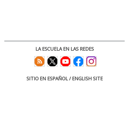
LA ESCUELA EN LAS REDES
SITIO EN ESPAÑOL / ENGLISH SITE
(c) 2026 :: Escuela Técnica Superior de Ingenieros de Telecomunicación
Paseo Belén 15. Campus Miguel Delibes
47011 Valladolid, España
Tel: +34 983 423660
email: infoacceso
tel
uva
es