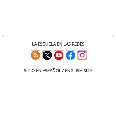
LA ESCUELA EN LAS REDES
SITIO EN ESPAÑOL / ENGLISH SITE
(c) 2026 :: Escuela Técnica Superior de Ingenieros de Telecomunicación
Paseo Belén 15. Campus Miguel Delibes
47011 Valladolid, España
Tel: +34 983 423660
email: infoacceso
tel
uva
es