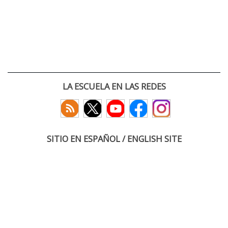
LA ESCUELA EN LAS REDES
SITIO EN ESPAÑOL / ENGLISH SITE
(c) 2026 :: Escuela Técnica Superior de Ingenieros de Telecomunicación
Paseo Belén 15. Campus Miguel Delibes
47011 Valladolid, España
Tel: +34 983 423660
email: infoacceso
tel
uva
es