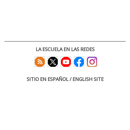
LA ESCUELA EN LAS REDES
SITIO EN ESPAÑOL / ENGLISH SITE
(c) 2026 :: Escuela Técnica Superior de Ingenieros de Telecomunicación
Paseo Belén 15. Campus Miguel Delibes
47011 Valladolid, España
Tel: +34 983 423660
email: infoacceso
tel
uva
es