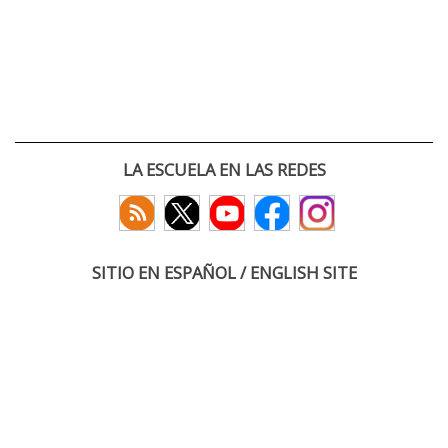
LA ESCUELA EN LAS REDES
SITIO EN ESPAÑOL / ENGLISH SITE
(c) 2026 :: Escuela Técnica Superior de Ingenieros de Telecomunicación
Paseo Belén 15. Campus Miguel Delibes
47011 Valladolid, España
Tel: +34 983 423660
email: infoacceso
tel
uva
es