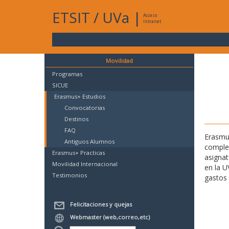
ETSIT
/
UVa
|
Acceso
Intranet
Movilidad
Programas
SICUE
Erasmus+ Estudios
Convocatorias
Destinos
FAQ
Erasmus
Antiguos Alumnos
complet
Erasmus+ Practicas
asignat
Movilidad Internacional
en la U
Testimonios
gastos 
Felicitaciones y quejas
Webmaster (web,correo,etc)