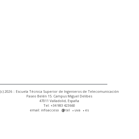
(c) 2026 :: Escuela Técnica Superior de Ingenieros de Telecomunicación
Paseo Belén 15. Campus Miguel Delibes
47011 Valladolid, España
Tel: +34 983 423660
email: infoacceso
tel
uva
es