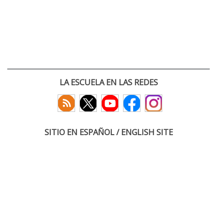
LA ESCUELA EN LAS REDES
SITIO EN ESPAÑOL / ENGLISH SITE
(c) 2026 :: Escuela Técnica Superior de Ingenieros de Telecomunicación
Paseo Belén 15. Campus Miguel Delibes
47011 Valladolid, España
Tel: +34 983 423660
email: infoacceso
tel
uva
es