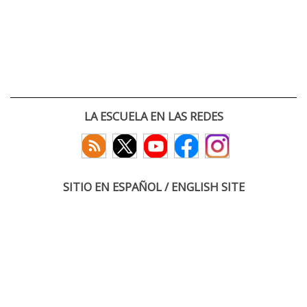
LA ESCUELA EN LAS REDES
SITIO EN ESPAÑOL / ENGLISH SITE
(c) 2026 :: Escuela Técnica Superior de Ingenieros de Telecomunicación
Paseo Belén 15. Campus Miguel Delibes
47011 Valladolid, España
Tel: +34 983 423660
email: infoacceso
tel
uva
es