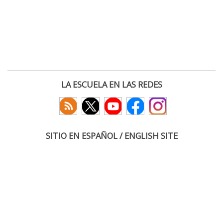
LA ESCUELA EN LAS REDES
SITIO EN ESPAÑOL / ENGLISH SITE
(c) 2026 :: Escuela Técnica Superior de Ingenieros de Telecomunicación
Paseo Belén 15. Campus Miguel Delibes
47011 Valladolid, España
Tel: +34 983 423660
email: infoacceso
tel
uva
es