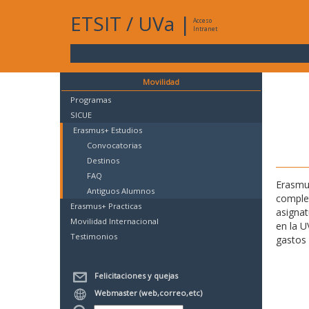
ETSIT
/
UVa
|
Acceso
Intranet
Movilidad
Programas
SICUE
Erasmus+ Estudios
Convocatorias
Destinos
FAQ
Erasmus
Antiguos Alumnos
complet
Erasmus+ Practicas
asignat
Movilidad Internacional
en la U
Testimonios
gastos 
Felicitaciones y quejas
Webmaster (web,correo,etc)