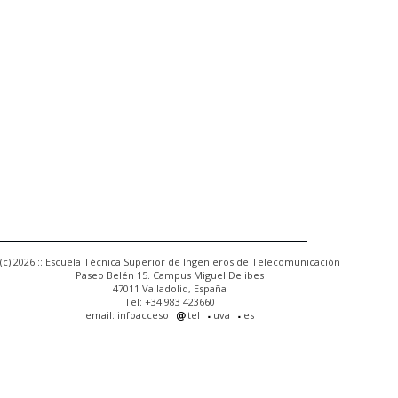
(c) 2026 :: Escuela Técnica Superior de Ingenieros de Telecomunicación
Paseo Belén 15. Campus Miguel Delibes
47011 Valladolid, España
Tel: +34 983 423660
email: infoacceso
tel
uva
es