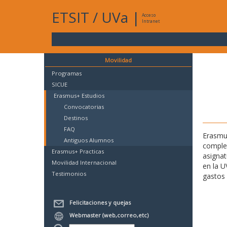
ETSIT
/
UVa
|
Acceso
Intranet
Movilidad
Programas
SICUE
Erasmus+ Estudios
Convocatorias
Destinos
FAQ
Erasmus
Antiguos Alumnos
complet
Erasmus+ Practicas
asignat
Movilidad Internacional
en la U
Testimonios
gastos 
Felicitaciones y quejas
Webmaster (web,correo,etc)