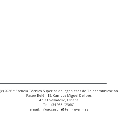
(c) 2026 :: Escuela Técnica Superior de Ingenieros de Telecomunicación
Paseo Belén 15. Campus Miguel Delibes
47011 Valladolid, España
Tel: +34 983 423660
email: infoacceso
tel
uva
es