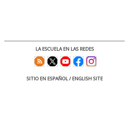
LA ESCUELA EN LAS REDES
SITIO EN ESPAÑOL / ENGLISH SITE
(c) 2026 :: Escuela Técnica Superior de Ingenieros de Telecomunicación
Paseo Belén 15. Campus Miguel Delibes
47011 Valladolid, España
Tel: +34 983 423660
email: infoacceso
tel
uva
es