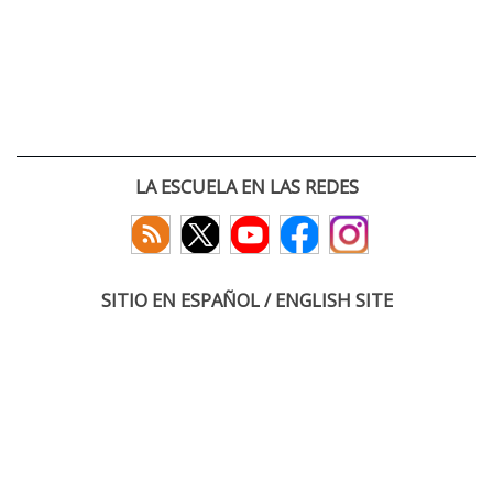
LA ESCUELA EN LAS REDES
SITIO EN ESPAÑOL / ENGLISH SITE
(c) 2026 :: Escuela Técnica Superior de Ingenieros de Telecomunicación
Paseo Belén 15. Campus Miguel Delibes
47011 Valladolid, España
Tel: +34 983 423660
email: infoacceso
tel
uva
es