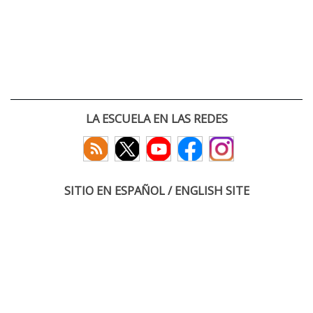
LA ESCUELA EN LAS REDES
SITIO EN ESPAÑOL / ENGLISH SITE
(c) 2026 :: Escuela Técnica Superior de Ingenieros de Telecomunicación
Paseo Belén 15. Campus Miguel Delibes
47011 Valladolid, España
Tel: +34 983 423660
email: infoacceso
tel
uva
es