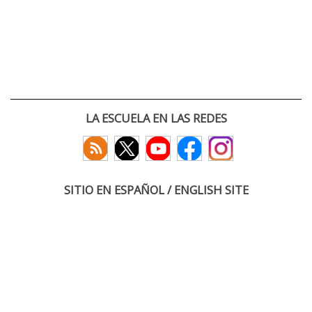
LA ESCUELA EN LAS REDES
SITIO EN ESPAÑOL / ENGLISH SITE
(c) 2026 :: Escuela Técnica Superior de Ingenieros de Telecomunicación
Paseo Belén 15. Campus Miguel Delibes
47011 Valladolid, España
Tel: +34 983 423660
email: infoacceso
tel
uva
es