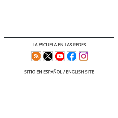
LA ESCUELA EN LAS REDES
SITIO EN ESPAÑOL / ENGLISH SITE
(c) 2026 :: Escuela Técnica Superior de Ingenieros de Telecomunicación
Paseo Belén 15. Campus Miguel Delibes
47011 Valladolid, España
Tel: +34 983 423660
email: infoacceso
tel
uva
es