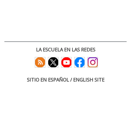
LA ESCUELA EN LAS REDES
SITIO EN ESPAÑOL / ENGLISH SITE
(c) 2026 :: Escuela Técnica Superior de Ingenieros de Telecomunicación
Paseo Belén 15. Campus Miguel Delibes
47011 Valladolid, España
Tel: +34 983 423660
email: infoacceso
tel
uva
es