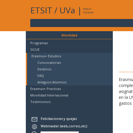
ETSIT
/
UVa
|
Acceso
Intranet
Movilidad
Programas
SICUE
Erasmus+ Estudios
Convocatorias
Destinos
FAQ
Erasmus
Antiguos Alumnos
complet
Erasmus+ Practicas
asignat
Movilidad Internacional
en la U
Testimonios
gastos 
Felicitaciones y quejas
Webmaster (web,correo,etc)