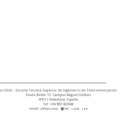
(c) 2026 :: Escuela Técnica Superior de Ingenieros de Telecomunicación
Paseo Belén 15. Campus Miguel Delibes
47011 Valladolid, España
Tel: +34 983 423660
email: infoacceso
tel
uva
es