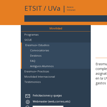
ETSIT
/
UVa
|
Acceso
Intranet
Movilidad
Programas
SICUE
Erasmus+ Estudios
Convocatorias
Destinos
FAQ
Erasmus
Antiguos Alumnos
complet
Erasmus+ Practicas
asignat
Movilidad Internacional
en la U
Testimonios
gastos 
Felicitaciones y quejas
Webmaster (web,correo,etc)