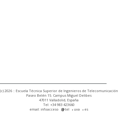
(c) 2026 :: Escuela Técnica Superior de Ingenieros de Telecomunicación
Paseo Belén 15. Campus Miguel Delibes
47011 Valladolid, España
Tel: +34 983 423660
email: infoacceso
tel
uva
es