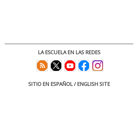
LA ESCUELA EN LAS REDES
SITIO EN ESPAÑOL / ENGLISH SITE
(c) 2026 :: Escuela Técnica Superior de Ingenieros de Telecomunicación
Paseo Belén 15. Campus Miguel Delibes
47011 Valladolid, España
Tel: +34 983 423660
email: infoacceso
tel
uva
es