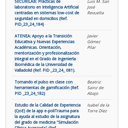
SECURILAB: Prácticas de
Luis M. San
laboratorio en Inteligencia Artificial
José
centradas en sistemas low-cost de
Revuelta
seguridad en domicilios (Ref.
PID_23_24_184)
ATENEA: Apoyo a la Transición
Javier
Educativa y Nuevas Experiencias
Gómez
Académicas. Orientación,
Pilar
mentorización y profesionalización
integral en el Grado de Ingeniería
Biomédica de la Universidad de
Valladolid (Ref. PID _23_24_ 081).
Tomando el pulso en clase con
Beatriz
herramientas de gamificación (Ref.
Sainz de
PID _23_24_182)
Abajo
Estudio de la Calidad de Experiencia
Isabel de la
(QoE) de la app e-poliTrauma para
Torre Díez
la ayuda al estudio de la asignatura
del grado de medicina "Simulación
Clínica Avanzada" (Ref.