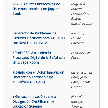
SIL-JB: Apuntes interactivos de
Miguel Á.
Sistemas Lineales con Jupyter
Martín
Book
Fernández,
Biagio
Mandracchia
Generador de Problemas de
Ramón J.
Circuitos Eléctricos para MOODLE
Durán
con Resistencia a la IA
Barroso
AProDiSER: Aprendiendo
Lara del Val
Procesado Digital de la Señal con
Puente
un Escape Room
Jugando con el Dolor: Innovación
Javier Gómez
Docente en Farmacología
Pilar, Jesús
Anestésica (PID 217)
Poza, Carlos
Gómez
InGenias: Innovación para la
Noemí
Divulgación Científica en la
Merayo
Educación Superior
Álvarez