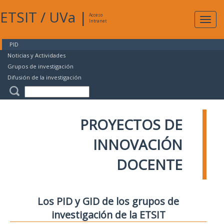
ETSIT
/
UVa
|
Acceso
Expan
Intranet
naveg
PID
Noticias y Actividades
Grupos de investigación
Difusión de la investigación
PROYECTOS DE
INNOVACIÓN
DOCENTE
Los PID y GID de los grupos de
investigación de la ETSIT