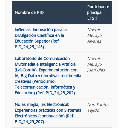
Participante
Nombre de PID
principal
ETSIT
InGenias: Innovación para la
Noemí
Divulgación Científica en la
Merayo
Educación Superior (Ref.
Álvarez
PID_24_25_145)
Laboratorio de Comunicación
Noemí
Multimedia e Inteligencia Artificial
Merayo,
(LabComIA). Experimentación con
Juan Blas
IA, Big Data y narrativas multimedia
creativas (Periodismo,
Telecomunicación, Informática y
Educación) (Ref. PID_24_25_202)
No es magia, ¡es Electrónica!:
Iván Santos
Experiencias prácticas con Sistemas
Tejido
Electrónicos (continuación) (Ref.
PID_24_25_207)