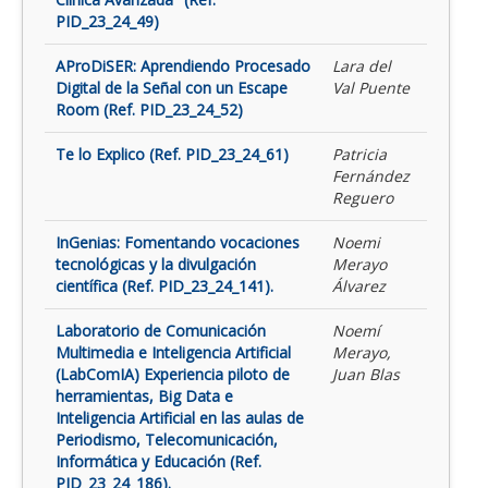
PID_23_24_49)
AProDiSER: Aprendiendo Procesado
Lara del
Digital de la Señal con un Escape
Val Puente
Room (Ref. PID_23_24_52)
Te lo Explico (Ref. PID_23_24_61)
Patricia
Fernández
Reguero
InGenias: Fomentando vocaciones
Noemi
tecnológicas y la divulgación
Merayo
científica (Ref. PID_23_24_141).
Álvarez
Laboratorio de Comunicación
Noemí
Multimedia e Inteligencia Artificial
Merayo,
(LabComIA) Experiencia piloto de
Juan Blas
herramientas, Big Data e
Inteligencia Artificial en las aulas de
Periodismo, Telecomunicación,
Informática y Educación (Ref.
PID_23_24_186).