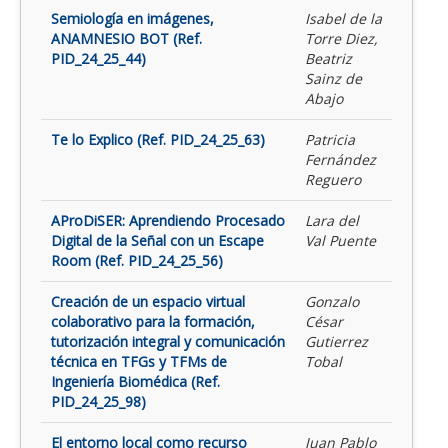
Semiología en imágenes,
Isabel de la
ANAMNESIO BOT (Ref.
Torre Diez,
PID_24_25_44)
Beatriz
Sainz de
Abajo
Te lo Explico (Ref. PID_24_25_63)
Patricia
Fernández
Reguero
AProDiSER: Aprendiendo Procesado
Lara del
Digital de la Señal con un Escape
Val Puente
Room (Ref. PID_24_25_56)
Creación de un espacio virtual
Gonzalo
colaborativo para la formación,
César
tutorización integral y comunicación
Gutierrez
técnica en TFGs y TFMs de
Tobal
Ingeniería Biomédica (Ref.
PID_24_25_98)
El entorno local como recurso
Juan Pablo