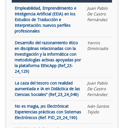
Empleabilidad, Emprendimiento e
Juan Pablo
Inteligencia Artificial (EEIA) en los
De Castro
Estudios de Traducción e
Fernández
Interpretación: nuevos perfiles
profesionales
Desarrollo del razonamiento ético
Yannis
en disciplinas relacionadas con la
Dimitriadis
investigación y la informática con
metodologías activas apoyadas por
la plataforma EthicApp (Ref_23-
24_129)
La caza del tesoro con realidad
Juan Pablo
aumentada e IA en Didáctica de las
De Castro
Ciencias Sociales” (Ref_23_24_046)
Fernández
No es magia, ¡es Electrónica!:
Iván Santos
Experiencias prácticas con Sistemas
Tejido
Electrónicos (Ref. PID_23_24_190)