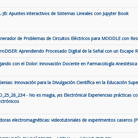
L-JB: Apuntes interactivos de Sistemas Lineales con Jupyter Book
nerador de Problemas de Circuitos Eléctricos para MOODLE con Resis
roDiSER: Aprendiendo Procesado Digital de la Señal con un Escape
gando con el Dolor: Innovación Docente en Farmacología Anestésica 
Genias: Innovación para la Divulgación Científica en la Educación Supe
D_25_26_234 - No es magia, ¡es Electrónica! Experiencias prácticas c
ectrónicos
ldoras electromagnéticas: videotutoriales de experimentos caseros (P