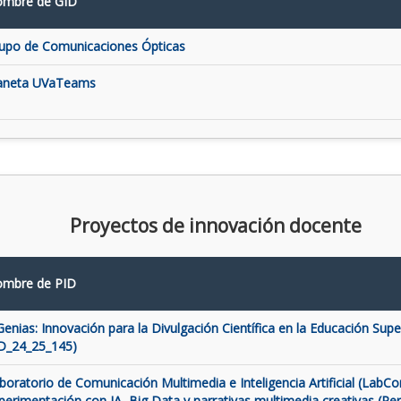
mbre de GID
upo de Comunicaciones Ópticas
aneta UVaTeams
Proyectos de innovación docente
mbre de PID
Genias: Innovación para la Divulgación Científica en la Educación Super
D_24_25_145)
boratorio de Comunicación Multimedia e Inteligencia Artificial (LabCo
perimentación con IA, Big Data y narrativas multimedia creativas (Pe