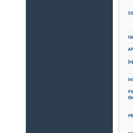
SI
Ge
AP
Ju
In
PI
El
Pí