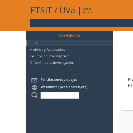
ETSIT
/
UVa
|
Acceso
Intranet
Investigación
PID
Noticias y Actividades
Grupos de investigación
Difusión de la investigación
Pr
Felicitaciones y quejas
ET
Webmaster (web,correo,etc)