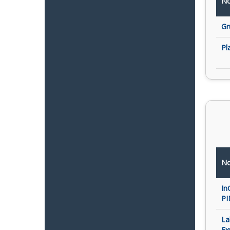
No
Gr
Pl
No
In
PI
La
Ex