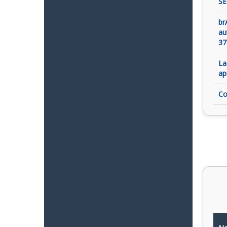
SE
br
au
37
La
ap
Co