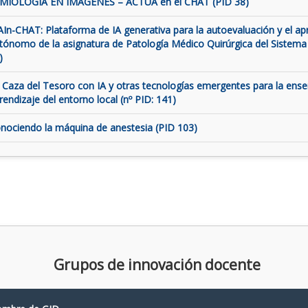
MIOLOGÍA EN IMÁGENES – ACTUA en el CHAT (PID 38)
AIn-CHAT: Plataforma de IA generativa para la autoevaluación y el ap
tónomo de la asignatura de Patología Médico Quirúrgica del Sistema
)
 Caza del Tesoro con IA y otras tecnologías emergentes para la ens
rendizaje del entorno local (nº PID: 141)
nociendo la máquina de anestesia (PID 103)
Grupos de innovación docente