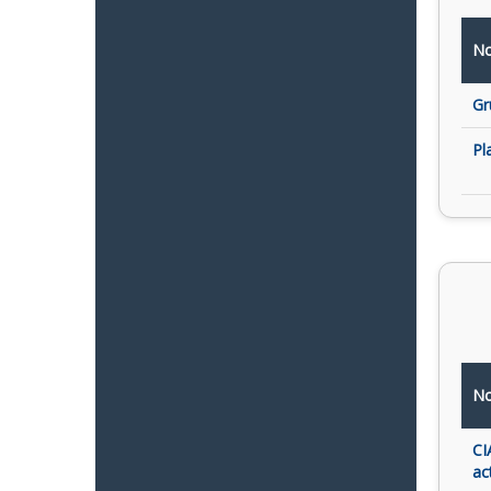
No
Gr
Pl
No
CI
ac