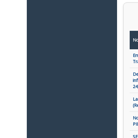
No
Em
Tr
De
in
24
La
(R
No
PI
SE