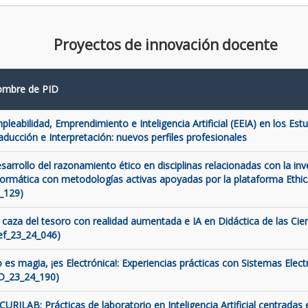
Proyectos de innovación docente
mbre de PID
pleabilidad, Emprendimiento e Inteligencia Artificial (EEIA) en los Est
aducción e Interpretación: nuevos perfiles profesionales
sarrollo del razonamiento ético en disciplinas relacionadas con la inve
formática con metodologías activas apoyadas por la plataforma Ethic
_129)
 caza del tesoro con realidad aumentada e IA en Didáctica de las Cien
ef_23_24_046)
 es magia, ¡es Electrónica!: Experiencias prácticas con Sistemas Elect
D_23_24_190)
CURILAB: Prácticas de laboratorio en Inteligencia Artificial centradas