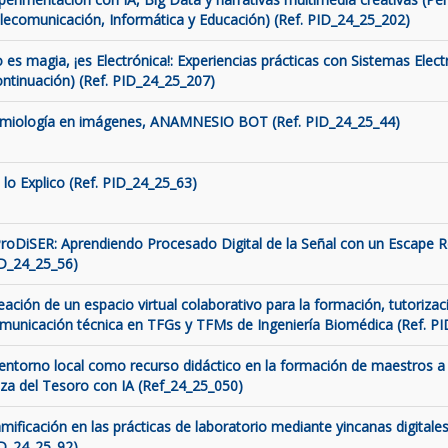
lecomunicación, Informática y Educación) (Ref. PID_24_25_202)
 es magia, ¡es Electrónica!: Experiencias prácticas con Sistemas Elect
ontinuación) (Ref. PID_24_25_207)
miología en imágenes, ANAMNESIO BOT (Ref. PID_24_25_44)
 lo Explico (Ref. PID_24_25_63)
roDiSER: Aprendiendo Procesado Digital de la Señal con un Escape 
D_24_25_56)
eación de un espacio virtual colaborativo para la formación, tutorizaci
municación técnica en TFGs y TFMs de Ingeniería Biomédica (Ref. P
 entorno local como recurso didáctico en la formación de maestros a 
za del Tesoro con IA (Ref_24_25_050)
mificación en las prácticas de laboratorio mediante yincanas digitales
D_24_25_92)