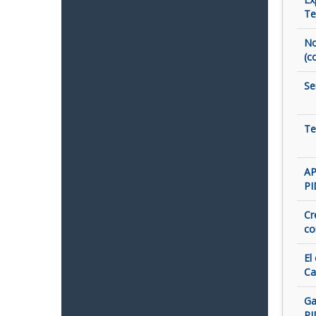
Te
No
(c
Se
Te
AP
PI
Cr
co
El
Ca
Ga
PI