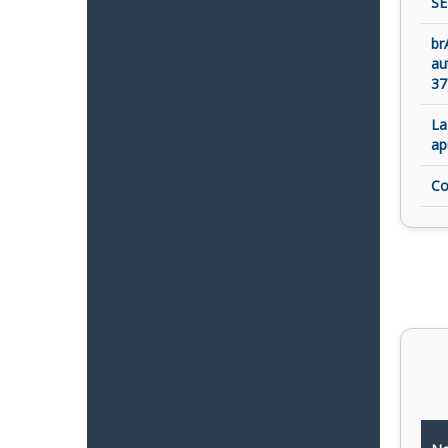
SE
br
au
37
La
ap
Co