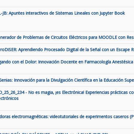
L-JB: Apuntes interactivos de Sistemas Lineales con Jupyter Book
nerador de Problemas de Circuitos Eléctricos para MOODLE con Resis
roDiSER: Aprendiendo Procesado Digital de la Señal con un Escape
gando con el Dolor: Innovación Docente en Farmacología Anestésica 
Genias: Innovación para la Divulgación Científica en la Educación Supe
D_25_26_234 - No es magia, ¡es Electrónica! Experiencias prácticas c
ectrónicos
ldoras electromagnéticas: videotutoriales de experimentos caseros (P