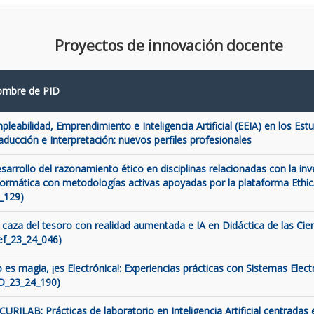
Proyectos de innovación docente
mbre de PID
pleabilidad, Emprendimiento e Inteligencia Artificial (EEIA) en los Est
aducción e Interpretación: nuevos perfiles profesionales
sarrollo del razonamiento ético en disciplinas relacionadas con la inve
formática con metodologías activas apoyadas por la plataforma Ethic
_129)
 caza del tesoro con realidad aumentada e IA en Didáctica de las Cien
ef_23_24_046)
 es magia, ¡es Electrónica!: Experiencias prácticas con Sistemas Elect
D_23_24_190)
CURILAB: Prácticas de laboratorio en Inteligencia Artificial centradas