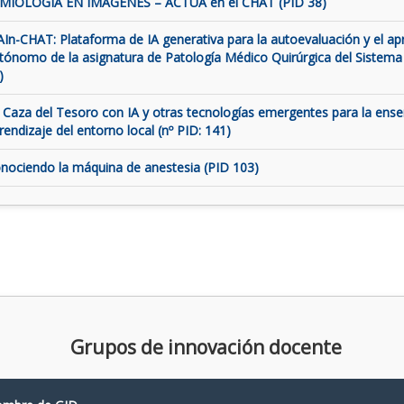
MIOLOGÍA EN IMÁGENES – ACTUA en el CHAT (PID 38)
AIn-CHAT: Plataforma de IA generativa para la autoevaluación y el ap
tónomo de la asignatura de Patología Médico Quirúrgica del Sistema
)
 Caza del Tesoro con IA y otras tecnologías emergentes para la ens
rendizaje del entorno local (nº PID: 141)
nociendo la máquina de anestesia (PID 103)
Grupos de innovación docente