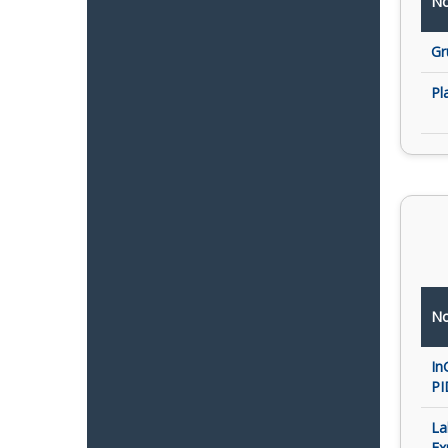
No
Gr
Pl
No
In
PI
La
Ex