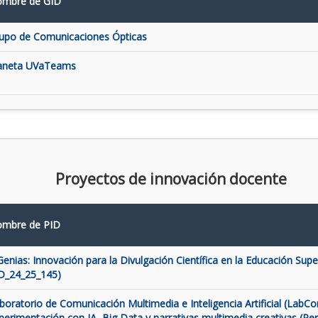
mbre de GID
upo de Comunicaciones Ópticas
aneta UVaTeams
Proyectos de innovación docente
mbre de PID
Genias: Innovación para la Divulgación Científica en la Educación Super
D_24_25_145)
boratorio de Comunicación Multimedia e Inteligencia Artificial (LabCo
perimentación con IA, Big Data y narrativas multimedia creativas (Pe