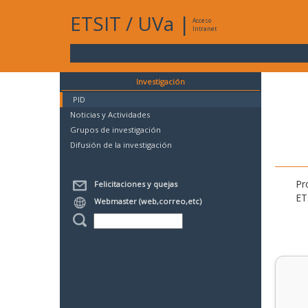
ETSIT
/
UVa
|
Acceso
Intranet
Investigación
PID
Noticias y Actividades
Grupos de investigación
Difusión de la investigación
Pr
Felicitaciones y quejas
ET
Webmaster (web,correo,etc)