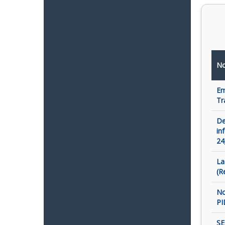
No
Em
Tr
De
in
24
La
(R
No
PI
SE