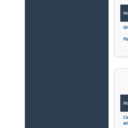
No
Gr
Pl
No
CI
ac