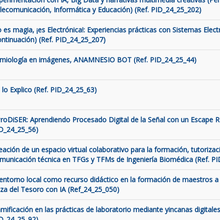
lecomunicación, Informática y Educación) (Ref. PID_24_25_202)
 es magia, ¡es Electrónica!: Experiencias prácticas con Sistemas Elect
ontinuación) (Ref. PID_24_25_207)
miología en imágenes, ANAMNESIO BOT (Ref. PID_24_25_44)
 lo Explico (Ref. PID_24_25_63)
roDiSER: Aprendiendo Procesado Digital de la Señal con un Escape 
D_24_25_56)
eación de un espacio virtual colaborativo para la formación, tutorizaci
municación técnica en TFGs y TFMs de Ingeniería Biomédica (Ref. P
 entorno local como recurso didáctico en la formación de maestros a 
za del Tesoro con IA (Ref_24_25_050)
mificación en las prácticas de laboratorio mediante yincanas digitales
D_24_25_92)