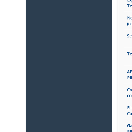
Te
No
(c
Se
Te
AP
PI
Cr
co
El
Ca
Ga
PI