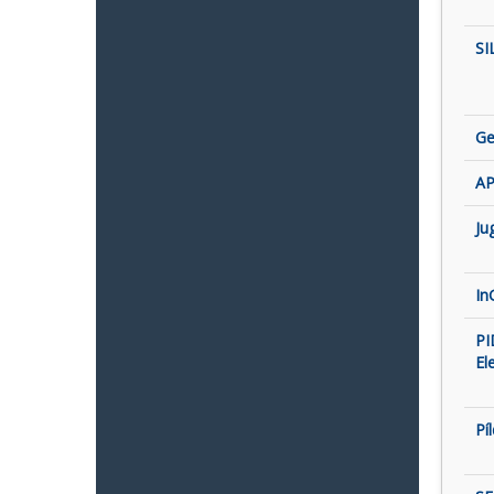
SI
Ge
AP
Ju
In
PI
El
Pí