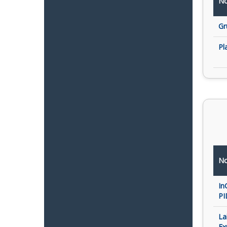
No
Gr
Pl
No
In
PI
La
Ex