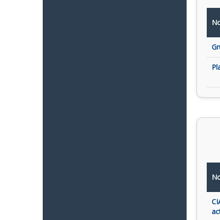
No
Gr
Pl
No
CI
ac