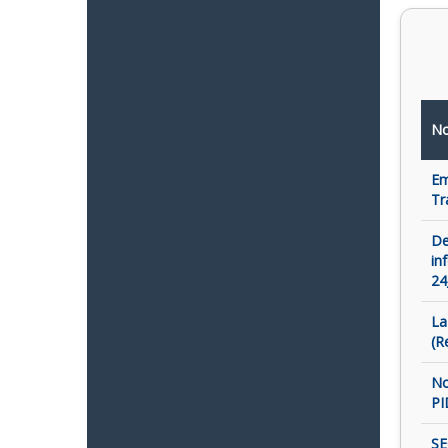
No
Em
Tr
De
in
24
La
(R
No
PI
SE