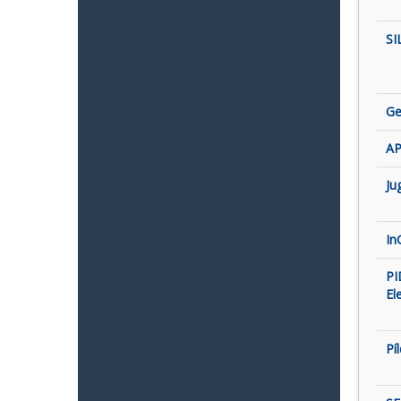
SI
Ge
AP
Ju
In
PI
El
Pí