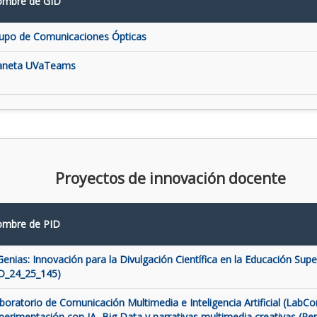
mbre de GID
upo de Comunicaciones Ópticas
aneta UVaTeams
Proyectos de innovación docente
mbre de PID
Genias: Innovación para la Divulgación Científica en la Educación Super
D_24_25_145)
boratorio de Comunicación Multimedia e Inteligencia Artificial (LabCo
perimentación con IA, Big Data y narrativas multimedia creativas (Pe