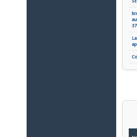
SE
br
au
37
La
ap
Co