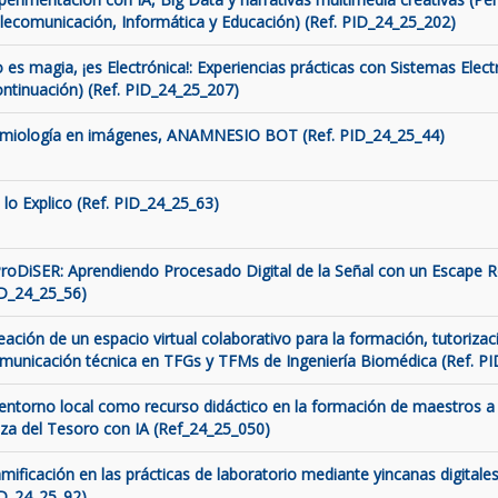
lecomunicación, Informática y Educación) (Ref. PID_24_25_202)
 es magia, ¡es Electrónica!: Experiencias prácticas con Sistemas Elect
ontinuación) (Ref. PID_24_25_207)
miología en imágenes, ANAMNESIO BOT (Ref. PID_24_25_44)
 lo Explico (Ref. PID_24_25_63)
roDiSER: Aprendiendo Procesado Digital de la Señal con un Escape 
D_24_25_56)
eación de un espacio virtual colaborativo para la formación, tutorizaci
municación técnica en TFGs y TFMs de Ingeniería Biomédica (Ref. P
 entorno local como recurso didáctico en la formación de maestros a 
za del Tesoro con IA (Ref_24_25_050)
mificación en las prácticas de laboratorio mediante yincanas digitales
D_24_25_92)