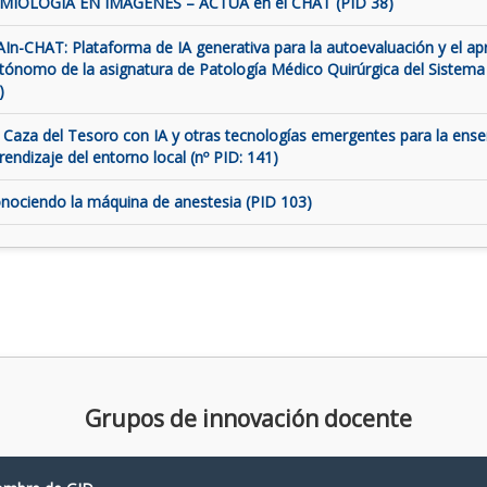
MIOLOGÍA EN IMÁGENES – ACTUA en el CHAT (PID 38)
AIn-CHAT: Plataforma de IA generativa para la autoevaluación y el ap
tónomo de la asignatura de Patología Médico Quirúrgica del Sistema
)
 Caza del Tesoro con IA y otras tecnologías emergentes para la ens
rendizaje del entorno local (nº PID: 141)
nociendo la máquina de anestesia (PID 103)
Grupos de innovación docente