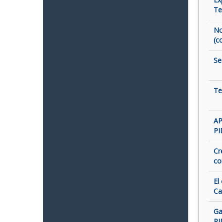
Te
No
(c
Se
Te
AP
PI
Cr
co
El
Ca
Ga
PI