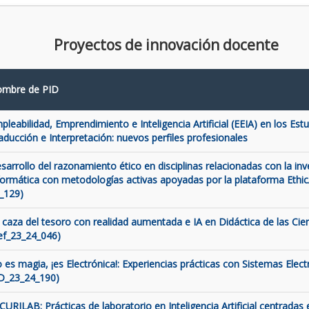
Proyectos de innovación docente
mbre de PID
pleabilidad, Emprendimiento e Inteligencia Artificial (EEIA) en los Est
aducción e Interpretación: nuevos perfiles profesionales
sarrollo del razonamiento ético en disciplinas relacionadas con la inve
formática con metodologías activas apoyadas por la plataforma Ethic
_129)
 caza del tesoro con realidad aumentada e IA en Didáctica de las Cien
ef_23_24_046)
 es magia, ¡es Electrónica!: Experiencias prácticas con Sistemas Elect
D_23_24_190)
CURILAB: Prácticas de laboratorio en Inteligencia Artificial centradas