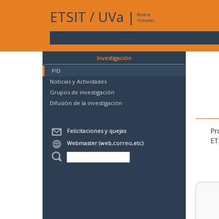
ETSIT
/
UVa
|
Acceso
Intranet
Investigación
PID
Noticias y Actividades
Grupos de investigación
Difusión de la investigación
Pr
Felicitaciones y quejas
ET
Webmaster (web,correo,etc)