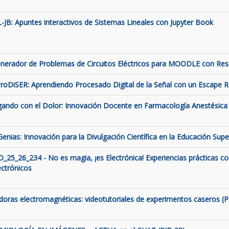
L-JB: Apuntes interactivos de Sistemas Lineales con Jupyter Book
nerador de Problemas de Circuitos Eléctricos para MOODLE con Resis
roDiSER: Aprendiendo Procesado Digital de la Señal con un Escape
gando con el Dolor: Innovación Docente en Farmacología Anestésica 
Genias: Innovación para la Divulgación Científica en la Educación Supe
D_25_26_234 - No es magia, ¡es Electrónica! Experiencias prácticas c
ectrónicos
ldoras electromagnéticas: videotutoriales de experimentos caseros (P