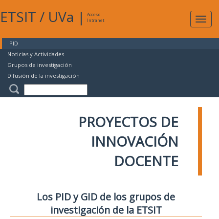
ETSIT
/
UVa
|
Acceso
Expan
Intranet
naveg
PID
Noticias y Actividades
Grupos de investigación
Difusión de la investigación
PROYECTOS DE
INNOVACIÓN
DOCENTE
Los PID y GID de los grupos de
investigación de la ETSIT