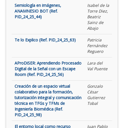
Semiología en imágenes,
Isabel de la
ANAMNESIO BOT (Ref.
Torre Diez,
PID_24_25_44)
Beatriz
Sainz de
Abajo
Te lo Explico (Ref. PID_24_25_63)
Patricia
Fernández
Reguero
AProDiSER: Aprendiendo Procesado
Lara del
Digital de la Señal con un Escape
Val Puente
Room (Ref. PID_24_25_56)
Creación de un espacio virtual
Gonzalo
colaborativo para la formación,
César
tutorización integral y comunicación
Gutierrez
técnica en TFGs y TFMs de
Tobal
Ingeniería Biomédica (Ref.
PID_24_25_98)
El entorno local como recurso
Juan Pablo