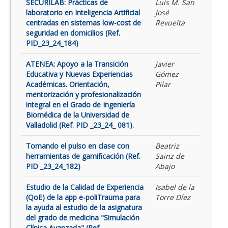
SECURILAB: Prácticas de
Luis M. San
laboratorio en Inteligencia Artificial
José
centradas en sistemas low-cost de
Revuelta
seguridad en domicilios (Ref.
PID_23_24_184)
ATENEA: Apoyo a la Transición
Javier
Educativa y Nuevas Experiencias
Gómez
Académicas. Orientación,
Pilar
mentorización y profesionalización
integral en el Grado de Ingeniería
Biomédica de la Universidad de
Valladolid (Ref. PID _23_24_ 081).
Tomando el pulso en clase con
Beatriz
herramientas de gamificación (Ref.
Sainz de
PID _23_24_182)
Abajo
Estudio de la Calidad de Experiencia
Isabel de la
(QoE) de la app e-poliTrauma para
Torre Díez
la ayuda al estudio de la asignatura
del grado de medicina "Simulación
Clínica Avanzada" (Ref.