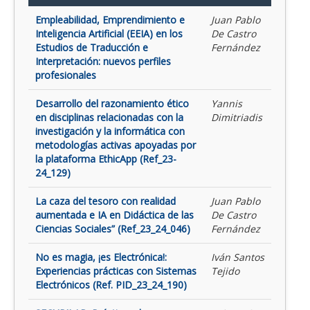
Empleabilidad, Emprendimiento e
Juan Pablo
Inteligencia Artificial (EEIA) en los
De Castro
Estudios de Traducción e
Fernández
Interpretación: nuevos perfiles
profesionales
Desarrollo del razonamiento ético
Yannis
en disciplinas relacionadas con la
Dimitriadis
investigación y la informática con
metodologías activas apoyadas por
la plataforma EthicApp (Ref_23-
24_129)
La caza del tesoro con realidad
Juan Pablo
aumentada e IA en Didáctica de las
De Castro
Ciencias Sociales” (Ref_23_24_046)
Fernández
No es magia, ¡es Electrónica!:
Iván Santos
Experiencias prácticas con Sistemas
Tejido
Electrónicos (Ref. PID_23_24_190)