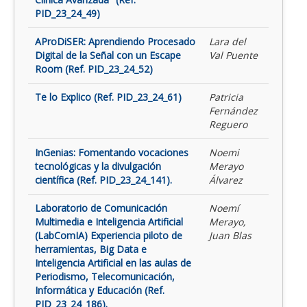
PID_23_24_49)
AProDiSER: Aprendiendo Procesado
Lara del
Digital de la Señal con un Escape
Val Puente
Room (Ref. PID_23_24_52)
Te lo Explico (Ref. PID_23_24_61)
Patricia
Fernández
Reguero
InGenias: Fomentando vocaciones
Noemi
tecnológicas y la divulgación
Merayo
científica (Ref. PID_23_24_141).
Álvarez
Laboratorio de Comunicación
Noemí
Multimedia e Inteligencia Artificial
Merayo,
(LabComIA) Experiencia piloto de
Juan Blas
herramientas, Big Data e
Inteligencia Artificial en las aulas de
Periodismo, Telecomunicación,
Informática y Educación (Ref.
PID_23_24_186).