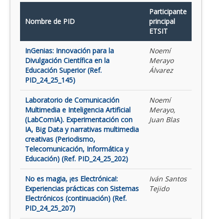
Participante
Nombre de PID
principal
ETSIT
InGenias: Innovación para la
Noemí
Divulgación Científica en la
Merayo
Educación Superior (Ref.
Álvarez
PID_24_25_145)
Laboratorio de Comunicación
Noemí
Multimedia e Inteligencia Artificial
Merayo,
(LabComIA). Experimentación con
Juan Blas
IA, Big Data y narrativas multimedia
creativas (Periodismo,
Telecomunicación, Informática y
Educación) (Ref. PID_24_25_202)
No es magia, ¡es Electrónica!:
Iván Santos
Experiencias prácticas con Sistemas
Tejido
Electrónicos (continuación) (Ref.
PID_24_25_207)