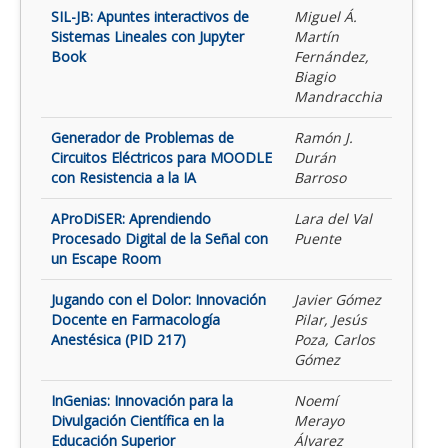
SIL-JB: Apuntes interactivos de
Miguel Á.
Sistemas Lineales con Jupyter
Martín
Book
Fernández,
Biagio
Mandracchia
Generador de Problemas de
Ramón J.
Circuitos Eléctricos para MOODLE
Durán
con Resistencia a la IA
Barroso
AProDiSER: Aprendiendo
Lara del Val
Procesado Digital de la Señal con
Puente
un Escape Room
Jugando con el Dolor: Innovación
Javier Gómez
Docente en Farmacología
Pilar, Jesús
Anestésica (PID 217)
Poza, Carlos
Gómez
InGenias: Innovación para la
Noemí
Divulgación Científica en la
Merayo
Educación Superior
Álvarez