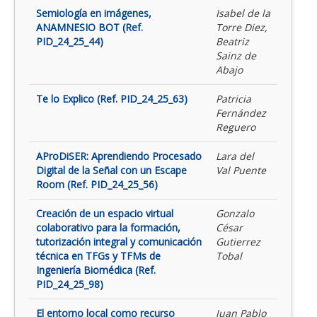
Semiología en imágenes,
Isabel de la
ANAMNESIO BOT (Ref.
Torre Diez,
PID_24_25_44)
Beatriz
Sainz de
Abajo
Te lo Explico (Ref. PID_24_25_63)
Patricia
Fernández
Reguero
AProDiSER: Aprendiendo Procesado
Lara del
Digital de la Señal con un Escape
Val Puente
Room (Ref. PID_24_25_56)
Creación de un espacio virtual
Gonzalo
colaborativo para la formación,
César
tutorización integral y comunicación
Gutierrez
técnica en TFGs y TFMs de
Tobal
Ingeniería Biomédica (Ref.
PID_24_25_98)
El entorno local como recurso
Juan Pablo