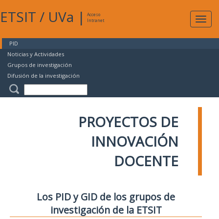
ETSIT
/
UVa
|
Acceso
Expan
Intranet
naveg
PID
Noticias y Actividades
Grupos de investigación
Difusión de la investigación
PROYECTOS DE
INNOVACIÓN
DOCENTE
Los PID y GID de los grupos de
investigación de la ETSIT