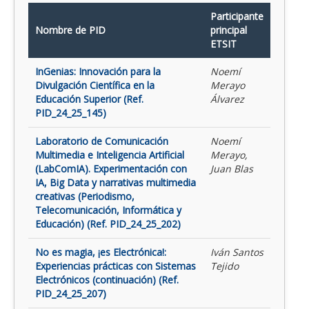
Participante
Nombre de PID
principal
ETSIT
InGenias: Innovación para la
Noemí
Divulgación Científica en la
Merayo
Educación Superior (Ref.
Álvarez
PID_24_25_145)
Laboratorio de Comunicación
Noemí
Multimedia e Inteligencia Artificial
Merayo,
(LabComIA). Experimentación con
Juan Blas
IA, Big Data y narrativas multimedia
creativas (Periodismo,
Telecomunicación, Informática y
Educación) (Ref. PID_24_25_202)
No es magia, ¡es Electrónica!:
Iván Santos
Experiencias prácticas con Sistemas
Tejido
Electrónicos (continuación) (Ref.
PID_24_25_207)