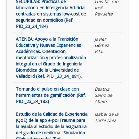
SECURILAB: Prácticas de
Luis M. San
laboratorio en Inteligencia Artificial
José
centradas en sistemas low-cost de
Revuelta
seguridad en domicilios (Ref.
PID_23_24_184)
ATENEA: Apoyo a la Transición
Javier
Educativa y Nuevas Experiencias
Gómez
Académicas. Orientación,
Pilar
mentorización y profesionalización
integral en el Grado de Ingeniería
Biomédica de la Universidad de
Valladolid (Ref. PID _23_24_ 081).
Tomando el pulso en clase con
Beatriz
herramientas de gamificación (Ref.
Sainz de
PID _23_24_182)
Abajo
Estudio de la Calidad de Experiencia
Isabel de la
(QoE) de la app e-poliTrauma para
Torre Díez
la ayuda al estudio de la asignatura
del grado de medicina "Simulación
Clínica Avanzada" (Ref.