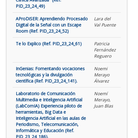
PID_23_24_49)
AProDiSER: Aprendiendo Procesado
Lara del
Digital de la Señal con un Escape
Val Puente
Room (Ref. PID_23_24_52)
Te lo Explico (Ref. PID_23_24_61)
Patricia
Fernández
Reguero
InGenias: Fomentando vocaciones
Noemi
tecnológicas y la divulgación
Merayo
científica (Ref. PID_23_24_141).
Álvarez
Laboratorio de Comunicación
Noemí
Multimedia e Inteligencia Artificial
Merayo,
(LabComIA) Experiencia piloto de
Juan Blas
herramientas, Big Data e
Inteligencia Artificial en las aulas de
Periodismo, Telecomunicación,
Informática y Educación (Ref.
PID_23_24_186).