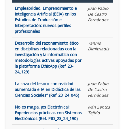
Empleabilidad, Emprendimiento e
Juan Pablo
Inteligencia Artificial (EEIA) en los
De Castro
Estudios de Traducción e
Fernández
Interpretación: nuevos perfiles
profesionales
Desarrollo del razonamiento ético
Yannis
en disciplinas relacionadas con la
Dimitriadis
investigación y la informática con
metodologías activas apoyadas por
la plataforma EthicApp (Ref_23-
24_129)
La caza del tesoro con realidad
Juan Pablo
aumentada e IA en Didáctica de las
De Castro
Ciencias Sociales” (Ref_23_24_046)
Fernández
No es magia, ¡es Electrónica!:
Iván Santos
Experiencias prácticas con Sistemas
Tejido
Electrónicos (Ref. PID_23_24_190)