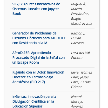
SIL-JB: Apuntes interactivos de
Miguel Á.
Sistemas Lineales con Jupyter
Martín
Book
Fernández,
Biagio
Mandracchia
Generador de Problemas de
Ramón J.
Circuitos Eléctricos para MOODLE
Durán
con Resistencia a la IA
Barroso
AProDiSER: Aprendiendo
Lara del Val
Procesado Digital de la Señal con
Puente
un Escape Room
Jugando con el Dolor: Innovación
Javier Gómez
Docente en Farmacología
Pilar, Jesús
Anestésica (PID 217)
Poza, Carlos
Gómez
InGenias: Innovación para la
Noemí
Divulgación Científica en la
Merayo
Educación Superior
Álvarez