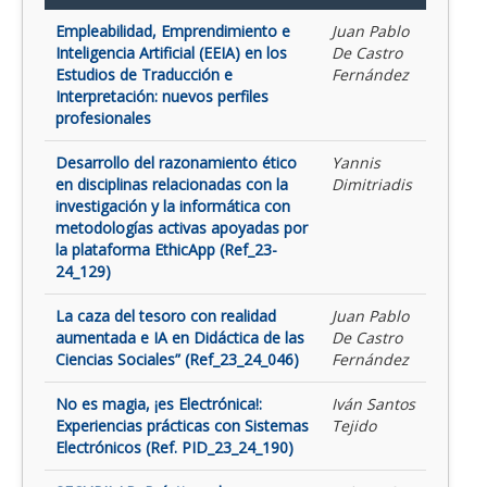
Empleabilidad, Emprendimiento e
Juan Pablo
Inteligencia Artificial (EEIA) en los
De Castro
Estudios de Traducción e
Fernández
Interpretación: nuevos perfiles
profesionales
Desarrollo del razonamiento ético
Yannis
en disciplinas relacionadas con la
Dimitriadis
investigación y la informática con
metodologías activas apoyadas por
la plataforma EthicApp (Ref_23-
24_129)
La caza del tesoro con realidad
Juan Pablo
aumentada e IA en Didáctica de las
De Castro
Ciencias Sociales” (Ref_23_24_046)
Fernández
No es magia, ¡es Electrónica!:
Iván Santos
Experiencias prácticas con Sistemas
Tejido
Electrónicos (Ref. PID_23_24_190)