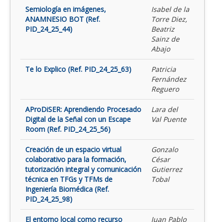
Semiología en imágenes,
Isabel de la
ANAMNESIO BOT (Ref.
Torre Diez,
PID_24_25_44)
Beatriz
Sainz de
Abajo
Te lo Explico (Ref. PID_24_25_63)
Patricia
Fernández
Reguero
AProDiSER: Aprendiendo Procesado
Lara del
Digital de la Señal con un Escape
Val Puente
Room (Ref. PID_24_25_56)
Creación de un espacio virtual
Gonzalo
colaborativo para la formación,
César
tutorización integral y comunicación
Gutierrez
técnica en TFGs y TFMs de
Tobal
Ingeniería Biomédica (Ref.
PID_24_25_98)
El entorno local como recurso
Juan Pablo