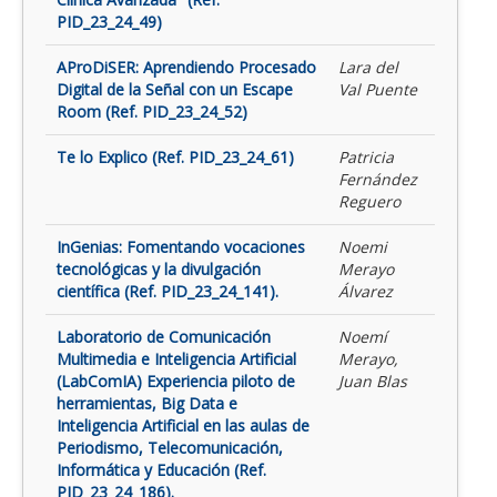
PID_23_24_49)
AProDiSER: Aprendiendo Procesado
Lara del
Digital de la Señal con un Escape
Val Puente
Room (Ref. PID_23_24_52)
Te lo Explico (Ref. PID_23_24_61)
Patricia
Fernández
Reguero
InGenias: Fomentando vocaciones
Noemi
tecnológicas y la divulgación
Merayo
científica (Ref. PID_23_24_141).
Álvarez
Laboratorio de Comunicación
Noemí
Multimedia e Inteligencia Artificial
Merayo,
(LabComIA) Experiencia piloto de
Juan Blas
herramientas, Big Data e
Inteligencia Artificial en las aulas de
Periodismo, Telecomunicación,
Informática y Educación (Ref.
PID_23_24_186).