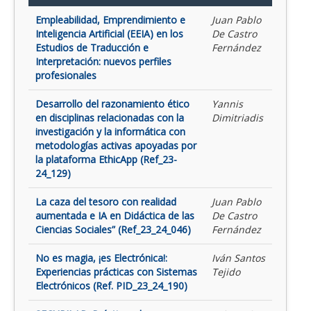
Empleabilidad, Emprendimiento e
Juan Pablo
Inteligencia Artificial (EEIA) en los
De Castro
Estudios de Traducción e
Fernández
Interpretación: nuevos perfiles
profesionales
Desarrollo del razonamiento ético
Yannis
en disciplinas relacionadas con la
Dimitriadis
investigación y la informática con
metodologías activas apoyadas por
la plataforma EthicApp (Ref_23-
24_129)
La caza del tesoro con realidad
Juan Pablo
aumentada e IA en Didáctica de las
De Castro
Ciencias Sociales” (Ref_23_24_046)
Fernández
No es magia, ¡es Electrónica!:
Iván Santos
Experiencias prácticas con Sistemas
Tejido
Electrónicos (Ref. PID_23_24_190)