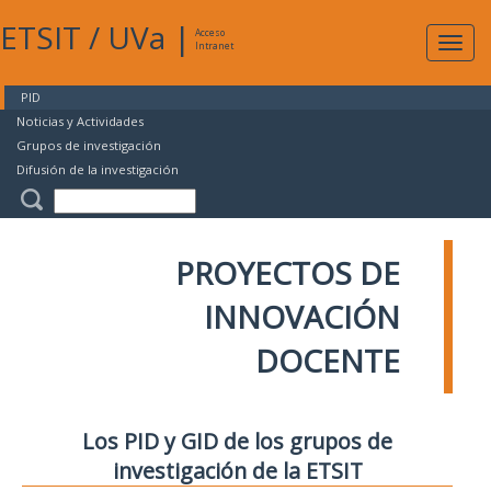
ETSIT
/
UVa
|
Acceso
Expan
Intranet
naveg
PID
Noticias y Actividades
Grupos de investigación
Difusión de la investigación
PROYECTOS DE
INNOVACIÓN
DOCENTE
Los PID y GID de los grupos de
investigación de la ETSIT