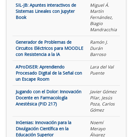
SIL-JB: Apuntes interactivos de
Miguel Á.
Sistemas Lineales con Jupyter
Martín
Book
Fernández,
Biagio
Mandracchia
Generador de Problemas de
Ramón J.
Circuitos Eléctricos para MOODLE
Durán
con Resistencia a la IA
Barroso
AProDiSER: Aprendiendo
Lara del Val
Procesado Digital de la Señal con
Puente
un Escape Room
Jugando con el Dolor: Innovación
Javier Gómez
Docente en Farmacología
Pilar, Jesús
Anestésica (PID 217)
Poza, Carlos
Gómez
InGenias: Innovación para la
Noemí
Divulgación Científica en la
Merayo
Educación Superior
Álvarez