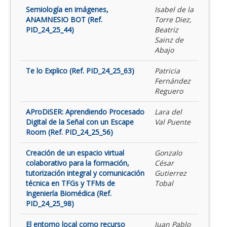
Semiología en imágenes,
Isabel de la
ANAMNESIO BOT (Ref.
Torre Diez,
PID_24_25_44)
Beatriz
Sainz de
Abajo
Te lo Explico (Ref. PID_24_25_63)
Patricia
Fernández
Reguero
AProDiSER: Aprendiendo Procesado
Lara del
Digital de la Señal con un Escape
Val Puente
Room (Ref. PID_24_25_56)
Creación de un espacio virtual
Gonzalo
colaborativo para la formación,
César
tutorización integral y comunicación
Gutierrez
técnica en TFGs y TFMs de
Tobal
Ingeniería Biomédica (Ref.
PID_24_25_98)
El entorno local como recurso
Juan Pablo