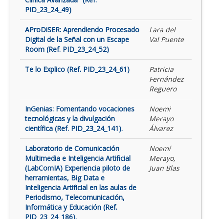
PID_23_24_49)
AProDiSER: Aprendiendo Procesado
Lara del
Digital de la Señal con un Escape
Val Puente
Room (Ref. PID_23_24_52)
Te lo Explico (Ref. PID_23_24_61)
Patricia
Fernández
Reguero
InGenias: Fomentando vocaciones
Noemi
tecnológicas y la divulgación
Merayo
científica (Ref. PID_23_24_141).
Álvarez
Laboratorio de Comunicación
Noemí
Multimedia e Inteligencia Artificial
Merayo,
(LabComIA) Experiencia piloto de
Juan Blas
herramientas, Big Data e
Inteligencia Artificial en las aulas de
Periodismo, Telecomunicación,
Informática y Educación (Ref.
PID_23_24_186).