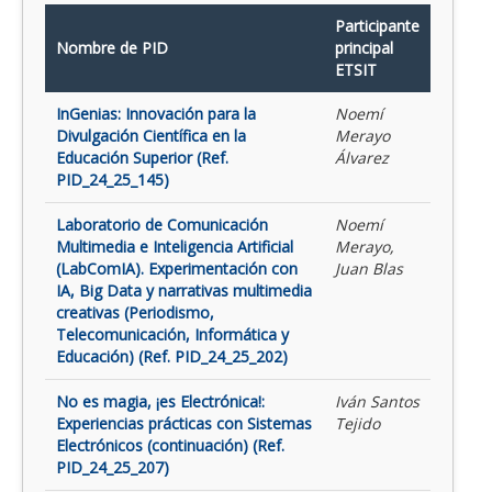
Participante
Nombre de PID
principal
ETSIT
InGenias: Innovación para la
Noemí
Divulgación Científica en la
Merayo
Educación Superior (Ref.
Álvarez
PID_24_25_145)
Laboratorio de Comunicación
Noemí
Multimedia e Inteligencia Artificial
Merayo,
(LabComIA). Experimentación con
Juan Blas
IA, Big Data y narrativas multimedia
creativas (Periodismo,
Telecomunicación, Informática y
Educación) (Ref. PID_24_25_202)
No es magia, ¡es Electrónica!:
Iván Santos
Experiencias prácticas con Sistemas
Tejido
Electrónicos (continuación) (Ref.
PID_24_25_207)