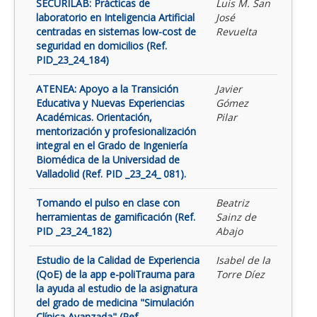
SECURILAB: Prácticas de
Luis M. San
laboratorio en Inteligencia Artificial
José
centradas en sistemas low-cost de
Revuelta
seguridad en domicilios (Ref.
PID_23_24_184)
ATENEA: Apoyo a la Transición
Javier
Educativa y Nuevas Experiencias
Gómez
Académicas. Orientación,
Pilar
mentorización y profesionalización
integral en el Grado de Ingeniería
Biomédica de la Universidad de
Valladolid (Ref. PID _23_24_ 081).
Tomando el pulso en clase con
Beatriz
herramientas de gamificación (Ref.
Sainz de
PID _23_24_182)
Abajo
Estudio de la Calidad de Experiencia
Isabel de la
(QoE) de la app e-poliTrauma para
Torre Díez
la ayuda al estudio de la asignatura
del grado de medicina "Simulación
Clínica Avanzada" (Ref.