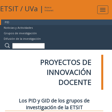
ETSIT
/
UVa
|
Acceso
Expan
Intranet
naveg
PID
Noticias y Actividades
Grupos de investigación
Difusión de la investigación
PROYECTOS DE
INNOVACIÓN
DOCENTE
Los PID y GID de los grupos de
investigación de la ETSIT