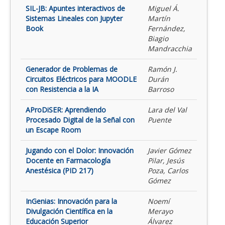
SIL-JB: Apuntes interactivos de
Miguel Á.
Sistemas Lineales con Jupyter
Martín
Book
Fernández,
Biagio
Mandracchia
Generador de Problemas de
Ramón J.
Circuitos Eléctricos para MOODLE
Durán
con Resistencia a la IA
Barroso
AProDiSER: Aprendiendo
Lara del Val
Procesado Digital de la Señal con
Puente
un Escape Room
Jugando con el Dolor: Innovación
Javier Gómez
Docente en Farmacología
Pilar, Jesús
Anestésica (PID 217)
Poza, Carlos
Gómez
InGenias: Innovación para la
Noemí
Divulgación Científica en la
Merayo
Educación Superior
Álvarez