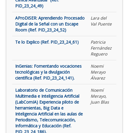
PID_23_24_49)
AProDiSER: Aprendiendo Procesado
Lara del
Digital de la Señal con un Escape
Val Puente
Room (Ref. PID_23_24_52)
Te lo Explico (Ref. PID_23_24_61)
Patricia
Fernández
Reguero
InGenias: Fomentando vocaciones
Noemi
tecnológicas y la divulgación
Merayo
científica (Ref. PID_23_24_141).
Álvarez
Laboratorio de Comunicación
Noemí
Multimedia e Inteligencia Artificial
Merayo,
(LabComIA) Experiencia piloto de
Juan Blas
herramientas, Big Data e
Inteligencia Artificial en las aulas de
Periodismo, Telecomunicación,
Informática y Educación (Ref.
PID_23_24_186).