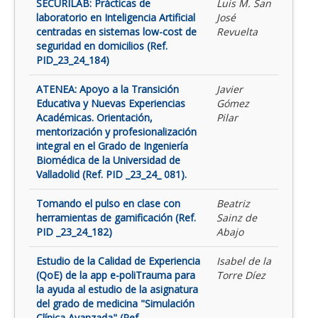
SECURILAB: Prácticas de
Luis M. San
laboratorio en Inteligencia Artificial
José
centradas en sistemas low-cost de
Revuelta
seguridad en domicilios (Ref.
PID_23_24_184)
ATENEA: Apoyo a la Transición
Javier
Educativa y Nuevas Experiencias
Gómez
Académicas. Orientación,
Pilar
mentorización y profesionalización
integral en el Grado de Ingeniería
Biomédica de la Universidad de
Valladolid (Ref. PID _23_24_ 081).
Tomando el pulso en clase con
Beatriz
herramientas de gamificación (Ref.
Sainz de
PID _23_24_182)
Abajo
Estudio de la Calidad de Experiencia
Isabel de la
(QoE) de la app e-poliTrauma para
Torre Díez
la ayuda al estudio de la asignatura
del grado de medicina "Simulación
Clínica Avanzada" (Ref.