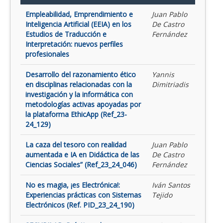
Empleabilidad, Emprendimiento e
Juan Pablo
Inteligencia Artificial (EEIA) en los
De Castro
Estudios de Traducción e
Fernández
Interpretación: nuevos perfiles
profesionales
Desarrollo del razonamiento ético
Yannis
en disciplinas relacionadas con la
Dimitriadis
investigación y la informática con
metodologías activas apoyadas por
la plataforma EthicApp (Ref_23-
24_129)
La caza del tesoro con realidad
Juan Pablo
aumentada e IA en Didáctica de las
De Castro
Ciencias Sociales” (Ref_23_24_046)
Fernández
No es magia, ¡es Electrónica!:
Iván Santos
Experiencias prácticas con Sistemas
Tejido
Electrónicos (Ref. PID_23_24_190)