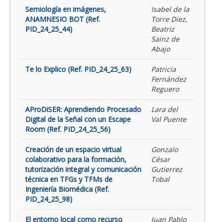
Semiología en imágenes,
Isabel de la
ANAMNESIO BOT (Ref.
Torre Diez,
PID_24_25_44)
Beatriz
Sainz de
Abajo
Te lo Explico (Ref. PID_24_25_63)
Patricia
Fernández
Reguero
AProDiSER: Aprendiendo Procesado
Lara del
Digital de la Señal con un Escape
Val Puente
Room (Ref. PID_24_25_56)
Creación de un espacio virtual
Gonzalo
colaborativo para la formación,
César
tutorización integral y comunicación
Gutierrez
técnica en TFGs y TFMs de
Tobal
Ingeniería Biomédica (Ref.
PID_24_25_98)
El entorno local como recurso
Juan Pablo