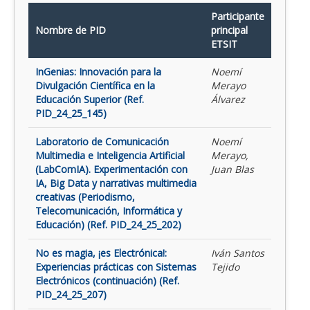
Participante
Nombre de PID
principal
ETSIT
InGenias: Innovación para la
Noemí
Divulgación Científica en la
Merayo
Educación Superior (Ref.
Álvarez
PID_24_25_145)
Laboratorio de Comunicación
Noemí
Multimedia e Inteligencia Artificial
Merayo,
(LabComIA). Experimentación con
Juan Blas
IA, Big Data y narrativas multimedia
creativas (Periodismo,
Telecomunicación, Informática y
Educación) (Ref. PID_24_25_202)
No es magia, ¡es Electrónica!:
Iván Santos
Experiencias prácticas con Sistemas
Tejido
Electrónicos (continuación) (Ref.
PID_24_25_207)