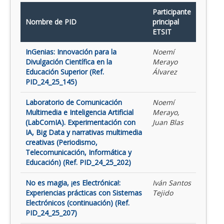
Participante
Nombre de PID
principal
ETSIT
InGenias: Innovación para la
Noemí
Divulgación Científica en la
Merayo
Educación Superior (Ref.
Álvarez
PID_24_25_145)
Laboratorio de Comunicación
Noemí
Multimedia e Inteligencia Artificial
Merayo,
(LabComIA). Experimentación con
Juan Blas
IA, Big Data y narrativas multimedia
creativas (Periodismo,
Telecomunicación, Informática y
Educación) (Ref. PID_24_25_202)
No es magia, ¡es Electrónica!:
Iván Santos
Experiencias prácticas con Sistemas
Tejido
Electrónicos (continuación) (Ref.
PID_24_25_207)