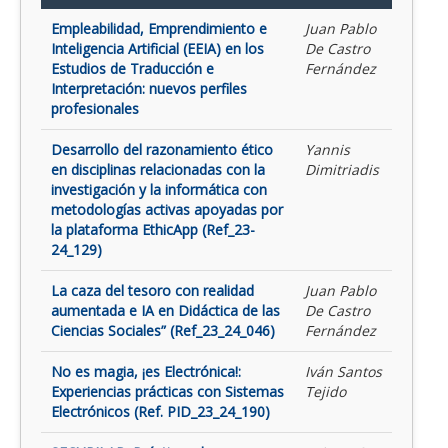
Empleabilidad, Emprendimiento e
Juan Pablo
Inteligencia Artificial (EEIA) en los
De Castro
Estudios de Traducción e
Fernández
Interpretación: nuevos perfiles
profesionales
Desarrollo del razonamiento ético
Yannis
en disciplinas relacionadas con la
Dimitriadis
investigación y la informática con
metodologías activas apoyadas por
la plataforma EthicApp (Ref_23-
24_129)
La caza del tesoro con realidad
Juan Pablo
aumentada e IA en Didáctica de las
De Castro
Ciencias Sociales” (Ref_23_24_046)
Fernández
No es magia, ¡es Electrónica!:
Iván Santos
Experiencias prácticas con Sistemas
Tejido
Electrónicos (Ref. PID_23_24_190)