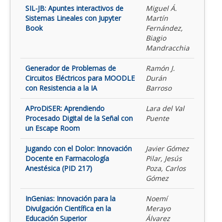
SIL-JB: Apuntes interactivos de
Miguel Á.
Sistemas Lineales con Jupyter
Martín
Book
Fernández,
Biagio
Mandracchia
Generador de Problemas de
Ramón J.
Circuitos Eléctricos para MOODLE
Durán
con Resistencia a la IA
Barroso
AProDiSER: Aprendiendo
Lara del Val
Procesado Digital de la Señal con
Puente
un Escape Room
Jugando con el Dolor: Innovación
Javier Gómez
Docente en Farmacología
Pilar, Jesús
Anestésica (PID 217)
Poza, Carlos
Gómez
InGenias: Innovación para la
Noemí
Divulgación Científica en la
Merayo
Educación Superior
Álvarez