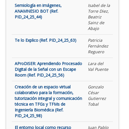
Semiología en imágenes,
Isabel de la
ANAMNESIO BOT (Ref.
Torre Diez,
PID_24_25_44)
Beatriz
Sainz de
Abajo
Te lo Explico (Ref. PID_24_25_63)
Patricia
Fernández
Reguero
AProDiSER: Aprendiendo Procesado
Lara del
Digital de la Señal con un Escape
Val Puente
Room (Ref. PID_24_25_56)
Creación de un espacio virtual
Gonzalo
colaborativo para la formación,
César
tutorización integral y comunicación
Gutierrez
técnica en TFGs y TFMs de
Tobal
Ingeniería Biomédica (Ref.
PID_24_25_98)
El entorno local como recurso
Juan Pablo