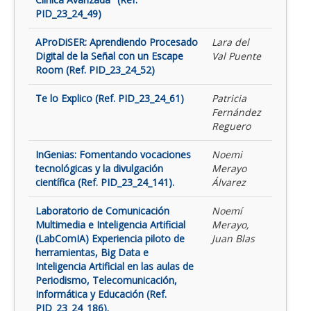
PID_23_24_49)
AProDiSER: Aprendiendo Procesado
Lara del
Digital de la Señal con un Escape
Val Puente
Room (Ref. PID_23_24_52)
Te lo Explico (Ref. PID_23_24_61)
Patricia
Fernández
Reguero
InGenias: Fomentando vocaciones
Noemi
tecnológicas y la divulgación
Merayo
científica (Ref. PID_23_24_141).
Álvarez
Laboratorio de Comunicación
Noemí
Multimedia e Inteligencia Artificial
Merayo,
(LabComIA) Experiencia piloto de
Juan Blas
herramientas, Big Data e
Inteligencia Artificial en las aulas de
Periodismo, Telecomunicación,
Informática y Educación (Ref.
PID_23_24_186).