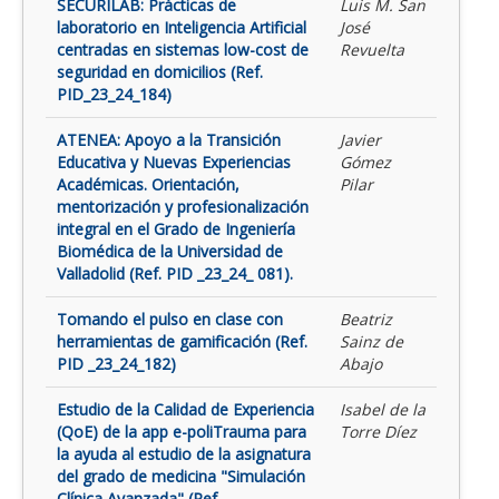
SECURILAB: Prácticas de
Luis M. San
laboratorio en Inteligencia Artificial
José
centradas en sistemas low-cost de
Revuelta
seguridad en domicilios (Ref.
PID_23_24_184)
ATENEA: Apoyo a la Transición
Javier
Educativa y Nuevas Experiencias
Gómez
Académicas. Orientación,
Pilar
mentorización y profesionalización
integral en el Grado de Ingeniería
Biomédica de la Universidad de
Valladolid (Ref. PID _23_24_ 081).
Tomando el pulso en clase con
Beatriz
herramientas de gamificación (Ref.
Sainz de
PID _23_24_182)
Abajo
Estudio de la Calidad de Experiencia
Isabel de la
(QoE) de la app e-poliTrauma para
Torre Díez
la ayuda al estudio de la asignatura
del grado de medicina "Simulación
Clínica Avanzada" (Ref.