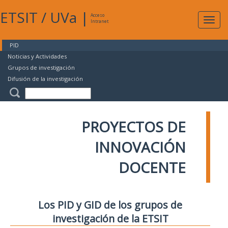
ETSIT
/
UVa
|
Acceso
Expan
Intranet
naveg
PID
Noticias y Actividades
Grupos de investigación
Difusión de la investigación
PROYECTOS DE
INNOVACIÓN
DOCENTE
Los PID y GID de los grupos de
investigación de la ETSIT