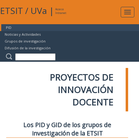
ETSIT
/
UVa
|
Acceso
Expan
Intranet
naveg
PID
Noticias y Actividades
Grupos de investigación
Difusión de la investigación
PROYECTOS DE
INNOVACIÓN
DOCENTE
Los PID y GID de los grupos de
investigación de la ETSIT