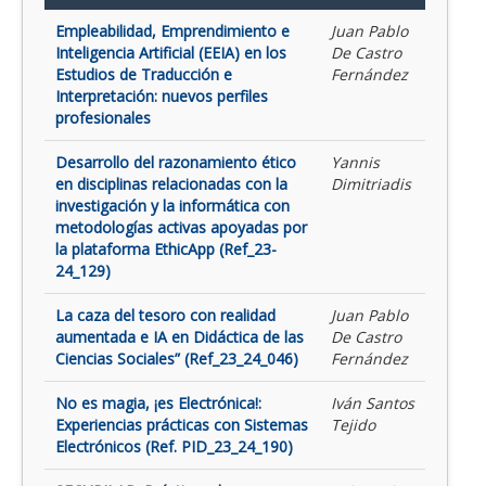
Empleabilidad, Emprendimiento e
Juan Pablo
Inteligencia Artificial (EEIA) en los
De Castro
Estudios de Traducción e
Fernández
Interpretación: nuevos perfiles
profesionales
Desarrollo del razonamiento ético
Yannis
en disciplinas relacionadas con la
Dimitriadis
investigación y la informática con
metodologías activas apoyadas por
la plataforma EthicApp (Ref_23-
24_129)
La caza del tesoro con realidad
Juan Pablo
aumentada e IA en Didáctica de las
De Castro
Ciencias Sociales” (Ref_23_24_046)
Fernández
No es magia, ¡es Electrónica!:
Iván Santos
Experiencias prácticas con Sistemas
Tejido
Electrónicos (Ref. PID_23_24_190)