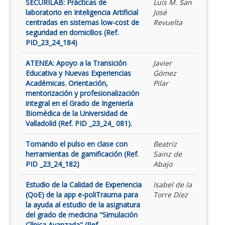
SECURILAB: Prácticas de
Luis M. San
laboratorio en Inteligencia Artificial
José
centradas en sistemas low-cost de
Revuelta
seguridad en domicilios (Ref.
PID_23_24_184)
ATENEA: Apoyo a la Transición
Javier
Educativa y Nuevas Experiencias
Gómez
Académicas. Orientación,
Pilar
mentorización y profesionalización
integral en el Grado de Ingeniería
Biomédica de la Universidad de
Valladolid (Ref. PID _23_24_ 081).
Tomando el pulso en clase con
Beatriz
herramientas de gamificación (Ref.
Sainz de
PID _23_24_182)
Abajo
Estudio de la Calidad de Experiencia
Isabel de la
(QoE) de la app e-poliTrauma para
Torre Díez
la ayuda al estudio de la asignatura
del grado de medicina "Simulación
Clínica Avanzada" (Ref.