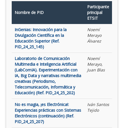
Participante
Nombre de PID
principal
ETSIT
InGenias: Innovación para la
Noemí
Divulgación Científica en la
Merayo
Educación Superior (Ref.
Álvarez
PID_24_25_145)
Laboratorio de Comunicación
Noemí
Multimedia e Inteligencia Artificial
Merayo,
(LabComIA). Experimentación con
Juan Blas
IA, Big Data y narrativas multimedia
creativas (Periodismo,
Telecomunicación, Informática y
Educación) (Ref. PID_24_25_202)
No es magia, ¡es Electrónica!:
Iván Santos
Experiencias prácticas con Sistemas
Tejido
Electrónicos (continuación) (Ref.
PID_24_25_207)