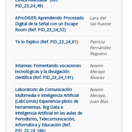
PID_23_24_49)
AProDiSER: Aprendiendo Procesado
Lara del
Digital de la Señal con un Escape
Val Puente
Room (Ref. PID_23_24_52)
Te lo Explico (Ref. PID_23_24_61)
Patricia
Fernández
Reguero
InGenias: Fomentando vocaciones
Noemi
tecnológicas y la divulgación
Merayo
científica (Ref. PID_23_24_141).
Álvarez
Laboratorio de Comunicación
Noemí
Multimedia e Inteligencia Artificial
Merayo,
(LabComIA) Experiencia piloto de
Juan Blas
herramientas, Big Data e
Inteligencia Artificial en las aulas de
Periodismo, Telecomunicación,
Informática y Educación (Ref.
PID_23_24_186).