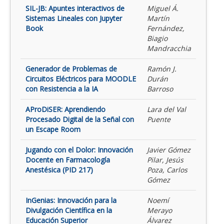
SIL-JB: Apuntes interactivos de
Miguel Á.
Sistemas Lineales con Jupyter
Martín
Book
Fernández,
Biagio
Mandracchia
Generador de Problemas de
Ramón J.
Circuitos Eléctricos para MOODLE
Durán
con Resistencia a la IA
Barroso
AProDiSER: Aprendiendo
Lara del Val
Procesado Digital de la Señal con
Puente
un Escape Room
Jugando con el Dolor: Innovación
Javier Gómez
Docente en Farmacología
Pilar, Jesús
Anestésica (PID 217)
Poza, Carlos
Gómez
InGenias: Innovación para la
Noemí
Divulgación Científica en la
Merayo
Educación Superior
Álvarez