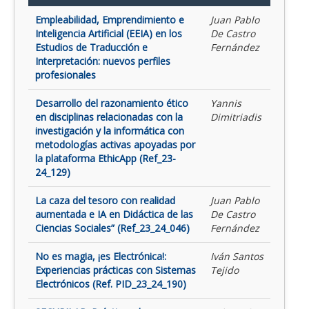
Empleabilidad, Emprendimiento e
Juan Pablo
Inteligencia Artificial (EEIA) en los
De Castro
Estudios de Traducción e
Fernández
Interpretación: nuevos perfiles
profesionales
Desarrollo del razonamiento ético
Yannis
en disciplinas relacionadas con la
Dimitriadis
investigación y la informática con
metodologías activas apoyadas por
la plataforma EthicApp (Ref_23-
24_129)
La caza del tesoro con realidad
Juan Pablo
aumentada e IA en Didáctica de las
De Castro
Ciencias Sociales” (Ref_23_24_046)
Fernández
No es magia, ¡es Electrónica!:
Iván Santos
Experiencias prácticas con Sistemas
Tejido
Electrónicos (Ref. PID_23_24_190)