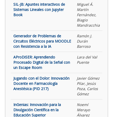
SIL-JB: Apuntes interactivos de
Miguel Á.
Sistemas Lineales con Jupyter
Martín
Book
Fernández,
Biagio
Mandracchia
Generador de Problemas de
Ramón J.
Circuitos Eléctricos para MOODLE
Durán
con Resistencia a la IA
Barroso
AProDiSER: Aprendiendo
Lara del Val
Procesado Digital de la Señal con
Puente
un Escape Room
Jugando con el Dolor: Innovación
Javier Gómez
Docente en Farmacología
Pilar, Jesús
Anestésica (PID 217)
Poza, Carlos
Gómez
InGenias: Innovación para la
Noemí
Divulgación Científica en la
Merayo
Educación Superior
Álvarez