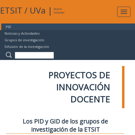
ETSIT
/
UVa
|
Acceso
Expan
Intranet
naveg
PID
Noticias y Actividades
Grupos de investigación
Difusión de la investigación
PROYECTOS DE
INNOVACIÓN
DOCENTE
Los PID y GID de los grupos de
investigación de la ETSIT