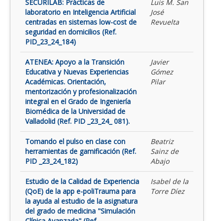
SECURILAB: Prácticas de
Luis M. San
laboratorio en Inteligencia Artificial
José
centradas en sistemas low-cost de
Revuelta
seguridad en domicilios (Ref.
PID_23_24_184)
ATENEA: Apoyo a la Transición
Javier
Educativa y Nuevas Experiencias
Gómez
Académicas. Orientación,
Pilar
mentorización y profesionalización
integral en el Grado de Ingeniería
Biomédica de la Universidad de
Valladolid (Ref. PID _23_24_ 081).
Tomando el pulso en clase con
Beatriz
herramientas de gamificación (Ref.
Sainz de
PID _23_24_182)
Abajo
Estudio de la Calidad de Experiencia
Isabel de la
(QoE) de la app e-poliTrauma para
Torre Díez
la ayuda al estudio de la asignatura
del grado de medicina "Simulación
Clínica Avanzada" (Ref.