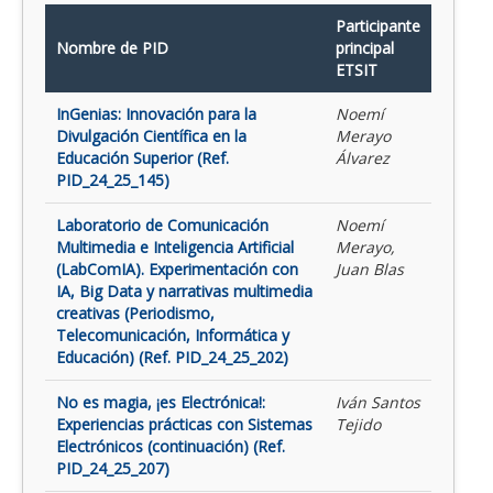
Participante
Nombre de PID
principal
ETSIT
InGenias: Innovación para la
Noemí
Divulgación Científica en la
Merayo
Educación Superior (Ref.
Álvarez
PID_24_25_145)
Laboratorio de Comunicación
Noemí
Multimedia e Inteligencia Artificial
Merayo,
(LabComIA). Experimentación con
Juan Blas
IA, Big Data y narrativas multimedia
creativas (Periodismo,
Telecomunicación, Informática y
Educación) (Ref. PID_24_25_202)
No es magia, ¡es Electrónica!:
Iván Santos
Experiencias prácticas con Sistemas
Tejido
Electrónicos (continuación) (Ref.
PID_24_25_207)