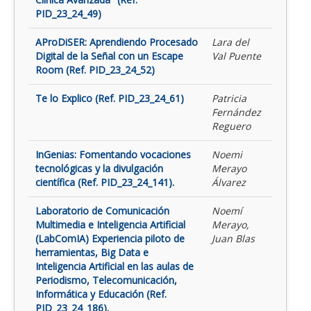
PID_23_24_49)
AProDiSER: Aprendiendo Procesado
Lara del
Digital de la Señal con un Escape
Val Puente
Room (Ref. PID_23_24_52)
Te lo Explico (Ref. PID_23_24_61)
Patricia
Fernández
Reguero
InGenias: Fomentando vocaciones
Noemi
tecnológicas y la divulgación
Merayo
científica (Ref. PID_23_24_141).
Álvarez
Laboratorio de Comunicación
Noemí
Multimedia e Inteligencia Artificial
Merayo,
(LabComIA) Experiencia piloto de
Juan Blas
herramientas, Big Data e
Inteligencia Artificial en las aulas de
Periodismo, Telecomunicación,
Informática y Educación (Ref.
PID_23_24_186).