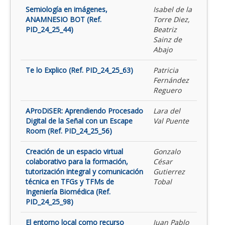
Semiología en imágenes,
Isabel de la
ANAMNESIO BOT (Ref.
Torre Diez,
PID_24_25_44)
Beatriz
Sainz de
Abajo
Te lo Explico (Ref. PID_24_25_63)
Patricia
Fernández
Reguero
AProDiSER: Aprendiendo Procesado
Lara del
Digital de la Señal con un Escape
Val Puente
Room (Ref. PID_24_25_56)
Creación de un espacio virtual
Gonzalo
colaborativo para la formación,
César
tutorización integral y comunicación
Gutierrez
técnica en TFGs y TFMs de
Tobal
Ingeniería Biomédica (Ref.
PID_24_25_98)
El entorno local como recurso
Juan Pablo