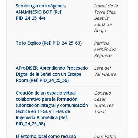
Semiología en imágenes,
Isabel de la
ANAMNESIO BOT (Ref.
Torre Diez,
PID_24_25_44)
Beatriz
Sainz de
Abajo
Te lo Explico (Ref. PID_24_25_63)
Patricia
Fernández
Reguero
AProDiSER: Aprendiendo Procesado
Lara del
Digital de la Señal con un Escape
Val Puente
Room (Ref. PID_24_25_56)
Creación de un espacio virtual
Gonzalo
colaborativo para la formación,
César
tutorización integral y comunicación
Gutierrez
técnica en TFGs y TFMs de
Tobal
Ingeniería Biomédica (Ref.
PID_24_25_98)
El entorno local como recurso
Juan Pablo