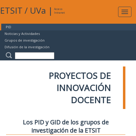
ETSIT
/
UVa
|
Acceso
Expan
Intranet
naveg
PID
Noticias y Actividades
Grupos de investigación
Difusión de la investigación
PROYECTOS DE
INNOVACIÓN
DOCENTE
Los PID y GID de los grupos de
investigación de la ETSIT