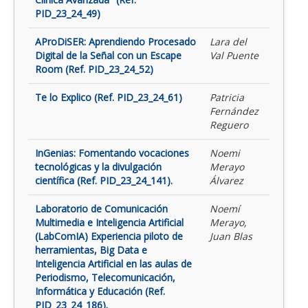
PID_23_24_49)
AProDiSER: Aprendiendo Procesado
Lara del
Digital de la Señal con un Escape
Val Puente
Room (Ref. PID_23_24_52)
Te lo Explico (Ref. PID_23_24_61)
Patricia
Fernández
Reguero
InGenias: Fomentando vocaciones
Noemi
tecnológicas y la divulgación
Merayo
científica (Ref. PID_23_24_141).
Álvarez
Laboratorio de Comunicación
Noemí
Multimedia e Inteligencia Artificial
Merayo,
(LabComIA) Experiencia piloto de
Juan Blas
herramientas, Big Data e
Inteligencia Artificial en las aulas de
Periodismo, Telecomunicación,
Informática y Educación (Ref.
PID_23_24_186).