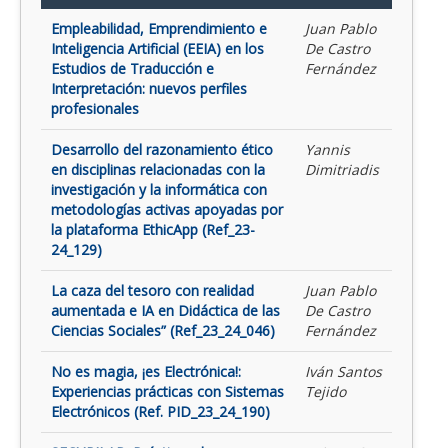
Empleabilidad, Emprendimiento e
Juan Pablo
Inteligencia Artificial (EEIA) en los
De Castro
Estudios de Traducción e
Fernández
Interpretación: nuevos perfiles
profesionales
Desarrollo del razonamiento ético
Yannis
en disciplinas relacionadas con la
Dimitriadis
investigación y la informática con
metodologías activas apoyadas por
la plataforma EthicApp (Ref_23-
24_129)
La caza del tesoro con realidad
Juan Pablo
aumentada e IA en Didáctica de las
De Castro
Ciencias Sociales” (Ref_23_24_046)
Fernández
No es magia, ¡es Electrónica!:
Iván Santos
Experiencias prácticas con Sistemas
Tejido
Electrónicos (Ref. PID_23_24_190)