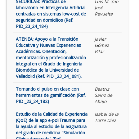
SECURILAB: Prácticas de
Luis M. San
laboratorio en Inteligencia Artificial
José
centradas en sistemas low-cost de
Revuelta
seguridad en domicilios (Ref.
PID_23_24_184)
ATENEA: Apoyo a la Transición
Javier
Educativa y Nuevas Experiencias
Gómez
Académicas. Orientación,
Pilar
mentorización y profesionalización
integral en el Grado de Ingeniería
Biomédica de la Universidad de
Valladolid (Ref. PID _23_24_ 081).
Tomando el pulso en clase con
Beatriz
herramientas de gamificación (Ref.
Sainz de
PID _23_24_182)
Abajo
Estudio de la Calidad de Experiencia
Isabel de la
(QoE) de la app e-poliTrauma para
Torre Díez
la ayuda al estudio de la asignatura
del grado de medicina "Simulación
Clínica Avanzada" (Ref.