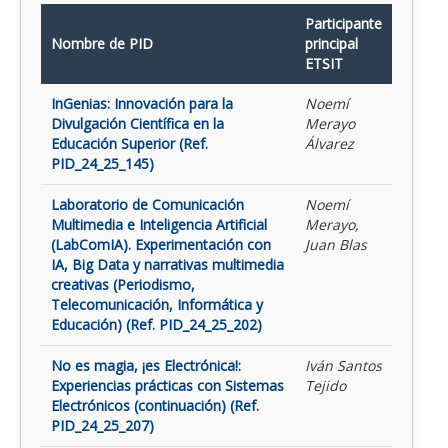
Participante
Nombre de PID
principal
ETSIT
InGenias: Innovación para la
Noemí
Divulgación Científica en la
Merayo
Educación Superior (Ref.
Álvarez
PID_24_25_145)
Laboratorio de Comunicación
Noemí
Multimedia e Inteligencia Artificial
Merayo,
(LabComIA). Experimentación con
Juan Blas
IA, Big Data y narrativas multimedia
creativas (Periodismo,
Telecomunicación, Informática y
Educación) (Ref. PID_24_25_202)
No es magia, ¡es Electrónica!:
Iván Santos
Experiencias prácticas con Sistemas
Tejido
Electrónicos (continuación) (Ref.
PID_24_25_207)