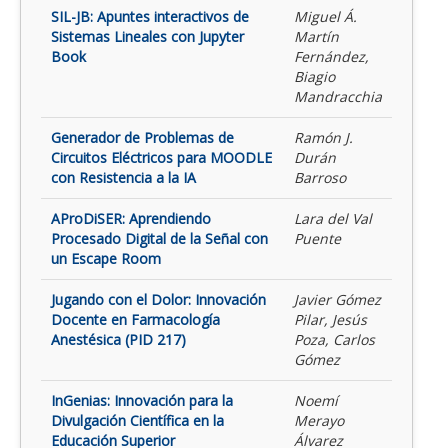
SIL-JB: Apuntes interactivos de
Miguel Á.
Sistemas Lineales con Jupyter
Martín
Book
Fernández,
Biagio
Mandracchia
Generador de Problemas de
Ramón J.
Circuitos Eléctricos para MOODLE
Durán
con Resistencia a la IA
Barroso
AProDiSER: Aprendiendo
Lara del Val
Procesado Digital de la Señal con
Puente
un Escape Room
Jugando con el Dolor: Innovación
Javier Gómez
Docente en Farmacología
Pilar, Jesús
Anestésica (PID 217)
Poza, Carlos
Gómez
InGenias: Innovación para la
Noemí
Divulgación Científica en la
Merayo
Educación Superior
Álvarez