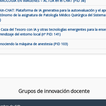
MIOLOGÍA EN IMÁGENES – ACTUA en el CHAT (PID 38)
AIn-CHAT: Plataforma de IA generativa para la autoevaluación y el ap
tónomo de la asignatura de Patología Médico Quirúrgica del Sistema
)
 Caza del Tesoro con IA y otras tecnologías emergentes para la ens
rendizaje del entorno local (nº PID: 141)
nociendo la máquina de anestesia (PID 103)
Grupos de innovación docente