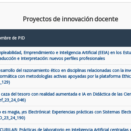
Proyectos de innovación docente
mbre de PID
pleabilidad, Emprendimiento e Inteligencia Artificial (EEIA) en los Est
aducción e Interpretación: nuevos perfiles profesionales
sarrollo del razonamiento ético en disciplinas relacionadas con la inve
formática con metodologías activas apoyadas por la plataforma Ethic
_129)
 caza del tesoro con realidad aumentada e IA en Didáctica de las Cien
ef_23_24_046)
 es magia, ¡es Electrónica!: Experiencias prácticas con Sistemas Elect
D_23_24_190)
CURILAB: Prácticas de laboratorio en Inteligencia Artificial centradas