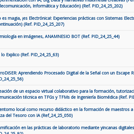
lecomunicación, Informática y Educación) (Ref. PID_24_25_202)
 es magia, ¡es Electrónica!: Experiencias prácticas con Sistemas Elect
ontinuación) (Ref. PID_24_25_207)
miología en imágenes, ANAMNESIO BOT (Ref. PID_24_25_44)
 lo Explico (Ref. PID_24_25_63)
roDiSER: Aprendiendo Procesado Digital de la Señal con un Escape 
D_24_25_56)
eación de un espacio virtual colaborativo para la formación, tutorizaci
municación técnica en TFGs y TFMs de Ingeniería Biomédica (Ref. P
 entorno local como recurso didáctico en la formación de maestros a 
za del Tesoro con IA (Ref_24_25_050)
mificación en las prácticas de laboratorio mediante yincanas digitales
D_24_25_92)