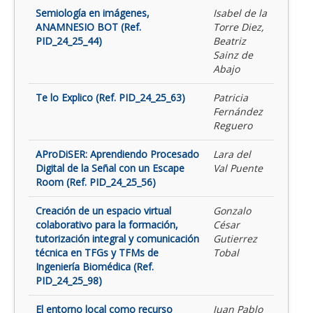
Semiología en imágenes,
Isabel de la
ANAMNESIO BOT (Ref.
Torre Diez,
PID_24_25_44)
Beatriz
Sainz de
Abajo
Te lo Explico (Ref. PID_24_25_63)
Patricia
Fernández
Reguero
AProDiSER: Aprendiendo Procesado
Lara del
Digital de la Señal con un Escape
Val Puente
Room (Ref. PID_24_25_56)
Creación de un espacio virtual
Gonzalo
colaborativo para la formación,
César
tutorización integral y comunicación
Gutierrez
técnica en TFGs y TFMs de
Tobal
Ingeniería Biomédica (Ref.
PID_24_25_98)
El entorno local como recurso
Juan Pablo