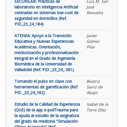
SECURILAB: Prácticas de
Luis M. San
laboratorio en Inteligencia Artificial
José
centradas en sistemas low-cost de
Revuelta
seguridad en domicilios (Ref.
PID_23_24_184)
ATENEA: Apoyo a la Transición
Javier
Educativa y Nuevas Experiencias
Gómez
Académicas. Orientación,
Pilar
mentorización y profesionalización
integral en el Grado de Ingeniería
Biomédica de la Universidad de
Valladolid (Ref. PID _23_24_ 081).
Tomando el pulso en clase con
Beatriz
herramientas de gamificación (Ref.
Sainz de
PID _23_24_182)
Abajo
Estudio de la Calidad de Experiencia
Isabel de la
(QoE) de la app e-poliTrauma para
Torre Díez
la ayuda al estudio de la asignatura
del grado de medicina "Simulación
Clínica Avanzada" (Ref.