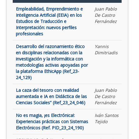
Empleabilidad, Emprendimiento e
Juan Pablo
Inteligencia Artificial (EEIA) en los
De Castro
Estudios de Traducción e
Fernández
Interpretación: nuevos perfiles
profesionales
Desarrollo del razonamiento ético
Yannis
en disciplinas relacionadas con la
Dimitriadis
investigación y la informática con
metodologías activas apoyadas por
la plataforma EthicApp (Ref_23-
24_129)
La caza del tesoro con realidad
Juan Pablo
aumentada e IA en Didáctica de las
De Castro
Ciencias Sociales” (Ref_23_24_046)
Fernández
No es magia, ¡es Electrónica!:
Iván Santos
Experiencias prácticas con Sistemas
Tejido
Electrónicos (Ref. PID_23_24_190)