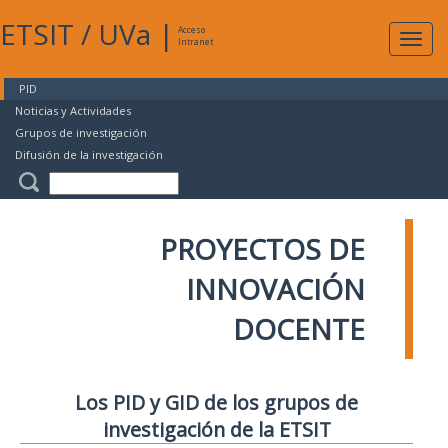
ETSIT
/
UVa
|
Acceso
Expan
Intranet
naveg
PID
Noticias y Actividades
Grupos de investigación
Difusión de la investigación
PROYECTOS DE
INNOVACIÓN
DOCENTE
Los PID y GID de los grupos de
investigación de la ETSIT