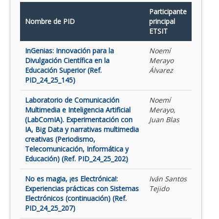
Participante
Nombre de PID
principal
ETSIT
InGenias: Innovación para la
Noemí
Divulgación Científica en la
Merayo
Educación Superior (Ref.
Álvarez
PID_24_25_145)
Laboratorio de Comunicación
Noemí
Multimedia e Inteligencia Artificial
Merayo,
(LabComIA). Experimentación con
Juan Blas
IA, Big Data y narrativas multimedia
creativas (Periodismo,
Telecomunicación, Informática y
Educación) (Ref. PID_24_25_202)
No es magia, ¡es Electrónica!:
Iván Santos
Experiencias prácticas con Sistemas
Tejido
Electrónicos (continuación) (Ref.
PID_24_25_207)