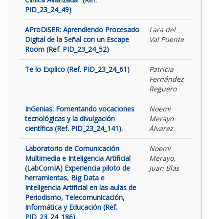
PID_23_24_49)
AProDiSER: Aprendiendo Procesado
Lara del
Digital de la Señal con un Escape
Val Puente
Room (Ref. PID_23_24_52)
Te lo Explico (Ref. PID_23_24_61)
Patricia
Fernández
Reguero
InGenias: Fomentando vocaciones
Noemi
tecnológicas y la divulgación
Merayo
científica (Ref. PID_23_24_141).
Álvarez
Laboratorio de Comunicación
Noemí
Multimedia e Inteligencia Artificial
Merayo,
(LabComIA) Experiencia piloto de
Juan Blas
herramientas, Big Data e
Inteligencia Artificial en las aulas de
Periodismo, Telecomunicación,
Informática y Educación (Ref.
PID_23_24_186).