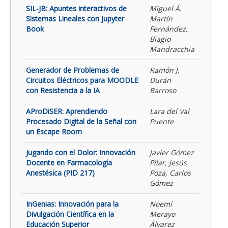
SIL-JB: Apuntes interactivos de
Miguel Á.
Sistemas Lineales con Jupyter
Martín
Book
Fernández,
Biagio
Mandracchia
Generador de Problemas de
Ramón J.
Circuitos Eléctricos para MOODLE
Durán
con Resistencia a la IA
Barroso
AProDiSER: Aprendiendo
Lara del Val
Procesado Digital de la Señal con
Puente
un Escape Room
Jugando con el Dolor: Innovación
Javier Gómez
Docente en Farmacología
Pilar, Jesús
Anestésica (PID 217)
Poza, Carlos
Gómez
InGenias: Innovación para la
Noemí
Divulgación Científica en la
Merayo
Educación Superior
Álvarez