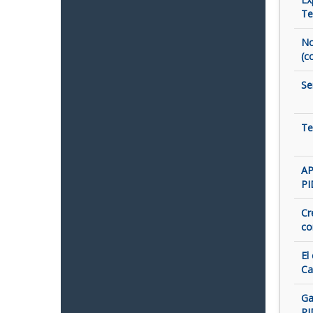
Te
No
(c
Se
Te
AP
PI
Cr
co
El
Ca
Ga
PI