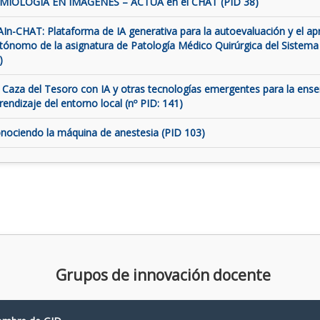
MIOLOGÍA EN IMÁGENES – ACTUA en el CHAT (PID 38)
AIn-CHAT: Plataforma de IA generativa para la autoevaluación y el ap
tónomo de la asignatura de Patología Médico Quirúrgica del Sistema
)
 Caza del Tesoro con IA y otras tecnologías emergentes para la ens
rendizaje del entorno local (nº PID: 141)
nociendo la máquina de anestesia (PID 103)
Grupos de innovación docente