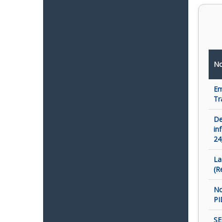
No
Em
Tr
De
in
24
La
(R
No
PI
SE