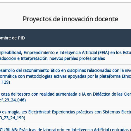
Proyectos de innovación docente
mbre de PID
pleabilidad, Emprendimiento e Inteligencia Artificial (EEIA) en los Est
aducción e Interpretación: nuevos perfiles profesionales
sarrollo del razonamiento ético en disciplinas relacionadas con la inve
formática con metodologías activas apoyadas por la plataforma Ethic
_129)
 caza del tesoro con realidad aumentada e IA en Didáctica de las Cien
ef_23_24_046)
 es magia, ¡es Electrónica!: Experiencias prácticas con Sistemas Elect
D_23_24_190)
CURILAB: Prácticas de laboratorio en Inteligencia Artificial centradas