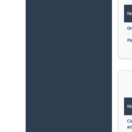
No
Gr
Pl
No
CI
ac