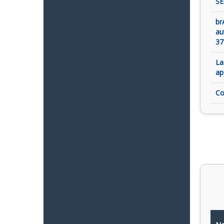
SE
br
au
37
La
ap
Co