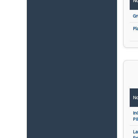
No
Gr
Pl
No
In
PI
La
Ex