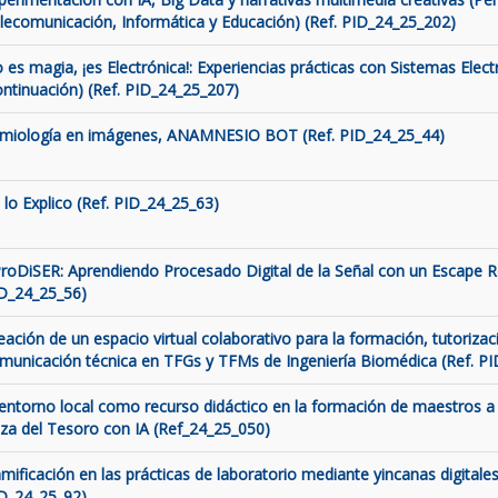
lecomunicación, Informática y Educación) (Ref. PID_24_25_202)
 es magia, ¡es Electrónica!: Experiencias prácticas con Sistemas Elect
ontinuación) (Ref. PID_24_25_207)
miología en imágenes, ANAMNESIO BOT (Ref. PID_24_25_44)
 lo Explico (Ref. PID_24_25_63)
roDiSER: Aprendiendo Procesado Digital de la Señal con un Escape 
D_24_25_56)
eación de un espacio virtual colaborativo para la formación, tutorizaci
municación técnica en TFGs y TFMs de Ingeniería Biomédica (Ref. P
 entorno local como recurso didáctico en la formación de maestros a 
za del Tesoro con IA (Ref_24_25_050)
mificación en las prácticas de laboratorio mediante yincanas digitales
D_24_25_92)