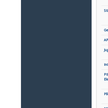
SI
Ge
AP
Ju
In
PI
El
Pí