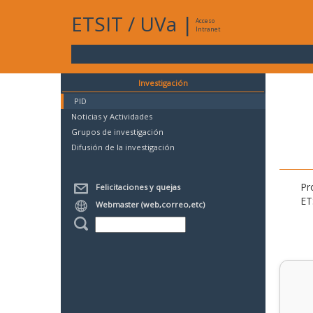
ETSIT
/
UVa
|
Acceso
Intranet
Investigación
PID
Noticias y Actividades
Grupos de investigación
Difusión de la investigación
Pr
Felicitaciones y quejas
ET
Webmaster (web,correo,etc)