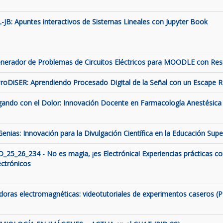
L-JB: Apuntes interactivos de Sistemas Lineales con Jupyter Book
nerador de Problemas de Circuitos Eléctricos para MOODLE con Resis
roDiSER: Aprendiendo Procesado Digital de la Señal con un Escape
gando con el Dolor: Innovación Docente en Farmacología Anestésica 
Genias: Innovación para la Divulgación Científica en la Educación Supe
D_25_26_234 - No es magia, ¡es Electrónica! Experiencias prácticas c
ectrónicos
ldoras electromagnéticas: videotutoriales de experimentos caseros (P