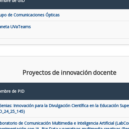
mbre de GID
upo de Comunicaciones Ópticas
aneta UVaTeams
Proyectos de innovación docente
mbre de PID
Genias: Innovación para la Divulgación Científica en la Educación Super
D_24_25_145)
boratorio de Comunicación Multimedia e Inteligencia Artificial (LabCo
perimentación con IA, Big Data y narrativas multimedia creativas (Pe