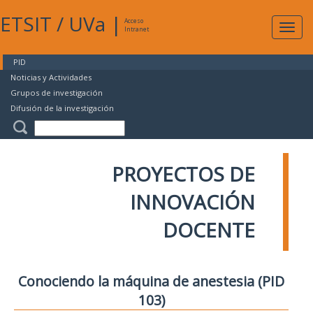
ETSIT
/
UVa
|
Acceso
Expan
Intranet
naveg
PID
Noticias y Actividades
Grupos de investigación
Difusión de la investigación
PROYECTOS DE
INNOVACIÓN
DOCENTE
Conociendo la máquina de anestesia (PID
103)