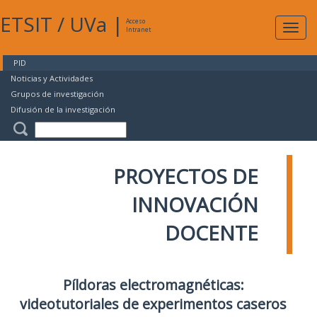
ETSIT
/
UVa
|
Acceso
Expan
Intranet
naveg
PID
Noticias y Actividades
Grupos de investigación
Difusión de la investigación
PROYECTOS DE
INNOVACIÓN
DOCENTE
Píldoras electromagnéticas:
videotutoriales de experimentos caseros