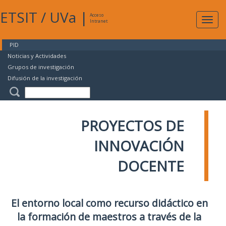
ETSIT
/
UVa
|
Acceso
Expan
Intranet
naveg
PID
Noticias y Actividades
Grupos de investigación
Difusión de la investigación
PROYECTOS DE
INNOVACIÓN
DOCENTE
El entorno local como recurso didáctico en
la formación de maestros a través de la