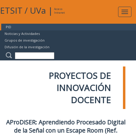
ETSIT
/
UVa
|
Acceso
Expan
Intranet
naveg
PID
Noticias y Actividades
Grupos de investigación
Difusión de la investigación
PROYECTOS DE
INNOVACIÓN
DOCENTE
AProDiSER: Aprendiendo Procesado Digital
de la Señal con un Escape Room (Ref.